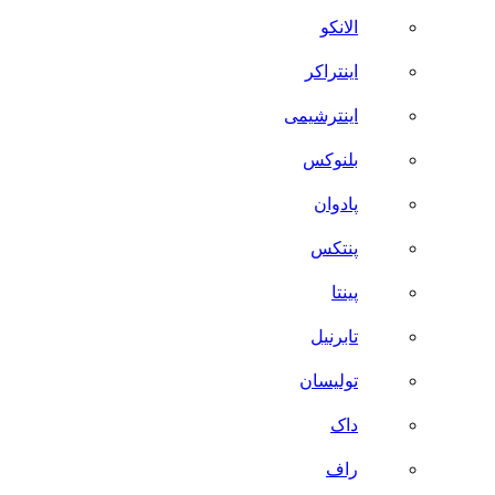
الانکو
اینتراکر
اینترشیمی
بلنوکس
پادوان
پنتکس
پینتا
تابرنیل
تولیسان
داک
راف