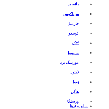
رانفرید
سیتاکوس
فارمیل
کوییکو
لاتک
مانیتوبا
مورنینگ برد
نکتون
نووا
هاگن
ورسلگا
سایر برند‌ها