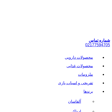
پرش
به
محتوا
شماره تماس
021
77594705
محصولات دارویی
محصولات غذایی
ملزومات
تفریحی و اسباب بازی
برندها
آلفاسان
ادواکر