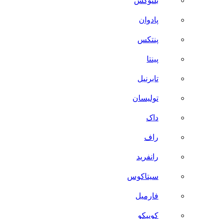
بلنوکس
پادوان
پنتکس
پینتا
تابرنیل
تولیسان
داک
راف
رانفرید
سیتاکوس
فارمیل
کوییکو