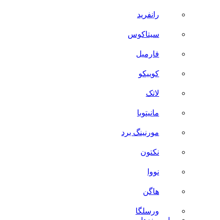
رانفرید
سیتاکوس
فارمیل
کوییکو
لاتک
مانیتوبا
مورنینگ برد
نکتون
نووا
هاگن
ورسلگا