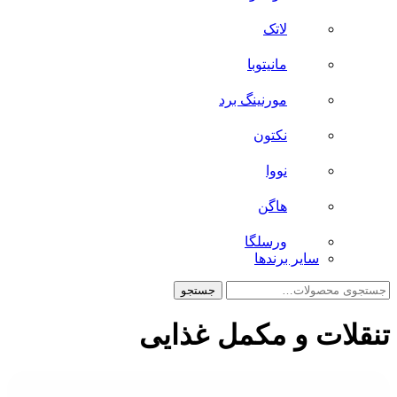
لاتک
مانیتوبا
مورنینگ برد
نکتون
نووا
هاگن
ورسلگا
سایر برند‌ها
جستجو
جستجو
برای:
تنقلات و مکمل غذایی