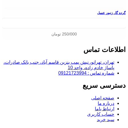
گرده گل زنبور عسل
250/000
تومان
اطلاعات تماس
تهران، تهرانو، نبش پمپ بنزین قاسم آباد، جنب بانک صادرات،
پاساژ خادم زاده، واحد 10
شماره تماس : 09121723994
دسترسی سریع
صفحه اصلی
درباره ما
ارتباط باما
حساب کاربری
سبد خرید