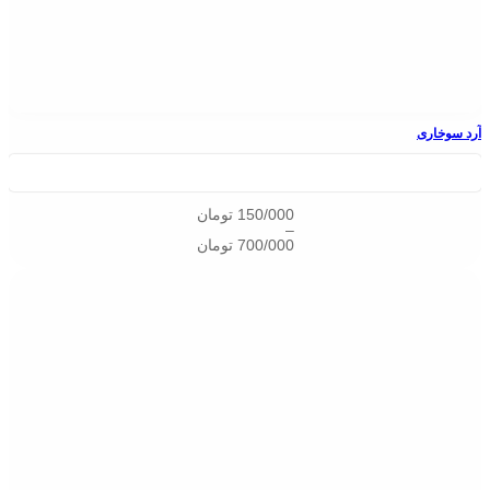
آرد سوخاری
150/000
تومان
–
700/000
تومان