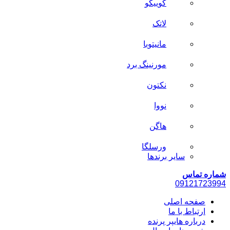
کوییکو
لاتک
مانیتوبا
مورنینگ برد
نکتون
نووا
هاگن
ورسلگا
سایر برند‌ها
شماره تماس
0912
1723994
صفحه اصلی
ارتباط با ما
درباره هایپر پرنده