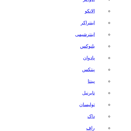
الانکو
اینتراکر
اینترشیمی
بلنوکس
پادوان
پنتکس
پینتا
تابرنیل
تولیسان
داک
راف