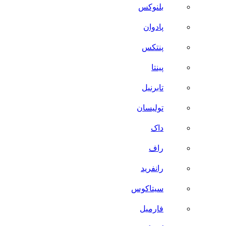
بلنوکس
پادوان
پنتکس
پینتا
تابرنیل
تولیسان
داک
راف
رانفرید
سیتاکوس
فارمیل