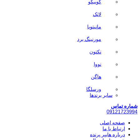
کوییکو
لاتک
مانیتوبا
مورنینگ برد
نکتون
نووا
هاگن
ورسلگا
سایر برند‌ها
شماره تماس
0912
1723994
صفحه اصلی
ارتباط با ما
درباره هایپر پرنده