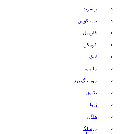
رانفرید
سیتاکوس
فارمیل
کوییکو
لاتک
مانیتوبا
مورنینگ برد
نکتون
نووا
هاگن
ورسلگا