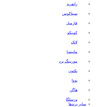
رانفرید
سیتاکوس
فارمیل
کوییکو
لاتک
مانیتوبا
مورنینگ برد
نکتون
نووا
هاگن
ورسلگا
سایر برند‌ها