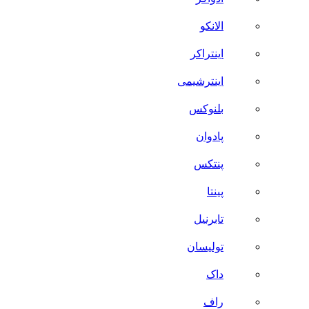
الانکو
اینتراکر
اینترشیمی
بلنوکس
پادوان
پنتکس
پینتا
تابرنیل
تولیسان
داک
راف