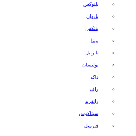
بلنوکس
پادوان
پنتکس
پینتا
تابرنیل
تولیسان
داک
راف
رانفرید
سیتاکوس
فارمیل