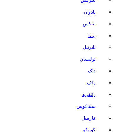
بلنوکس
پادوان
پنتکس
پینتا
تابرنیل
تولیسان
داک
راف
رانفرید
سیتاکوس
فارمیل
کوییکو