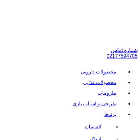
پرش
به
محتوا
شماره تماس
021
77594705
محصولات دارویی
محصولات غذایی
ملزومات
تفریحی و اسباب بازی
برندها
آلفاسان
ادواکر