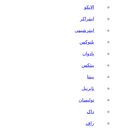
الانکو
اینتراکر
اینترشیمی
بلنوکس
پادوان
پنتکس
پینتا
تابرنیل
تولیسان
داک
راف