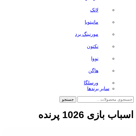
لاتک
مانیتوبا
مورنینگ برد
نکتون
نووا
هاگن
ورسلگا
سایر برند‌ها
جستجو
جستجو
برای:
اسباب بازی 1026 پرنده