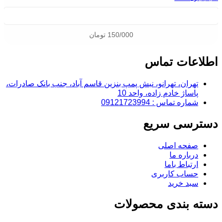
150/000
تومان
اطلاعات تماس
تهران، تهرانو، نبش پمپ بنزین قاسم آباد، جنب بانک صادرات،
پاساژ خادم زاده، واحد 10
شماره تماس : 09121723994
دسترسی سریع
صفحه اصلی
درباره ما
ارتباط باما
حساب کاربری
سبد خرید
دسته بندی محصولات