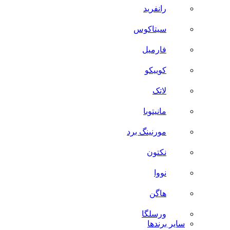
رانفرید
سیتاکوس
فارمیل
کوییکو
لاتک
مانیتوبا
مورنینگ برد
نکتون
نووا
هاگن
ورسلگا
سایر برند‌ها