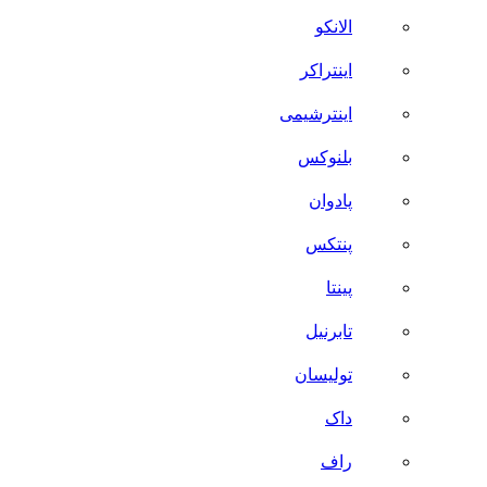
الانکو
اینتراکر
اینترشیمی
بلنوکس
پادوان
پنتکس
پینتا
تابرنیل
تولیسان
داک
راف