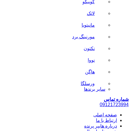
کوییکو
لاتک
مانیتوبا
مورنینگ برد
نکتون
نووا
هاگن
ورسلگا
سایر برند‌ها
شماره تماس
0912
1723994
صفحه اصلی
ارتباط با ما
درباره هایپر پرنده