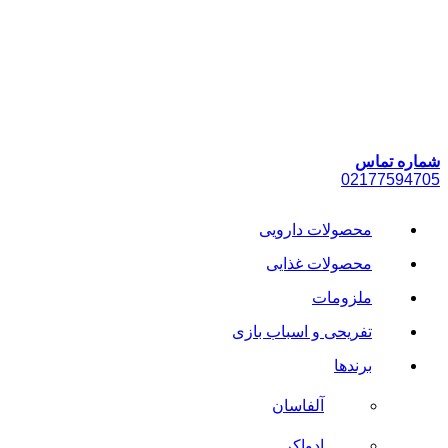
پرش
به
محتوا
شماره تماس
021
77594705
محصولات دارویی
محصولات غذایی
ملزومات
تفریحی و اسباب بازی
برندها
آلفاسان
ادواکر