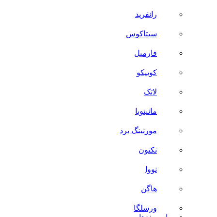
رانفرید
سیتاکوس
فارمیل
کوییکو
لاتک
مانیتوبا
مورنینگ برد
نکتون
نووا
هاگن
ورسلگا