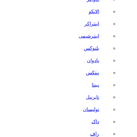
الانکو
اینتراکر
اینترشیمی
بلنوکس
پادوان
پنتکس
پینتا
تابرنیل
تولیسان
داک
راف