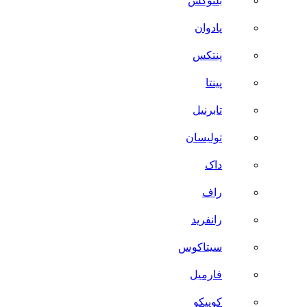
بلنوکس
پادوان
پنتکس
پینتا
تابرنیل
تولیسان
داک
راف
رانفرید
سیتاکوس
فارمیل
کوییکو