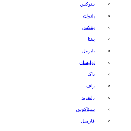
بلنوکس
پادوان
پنتکس
پینتا
تابرنیل
تولیسان
داک
راف
رانفرید
سیتاکوس
فارمیل