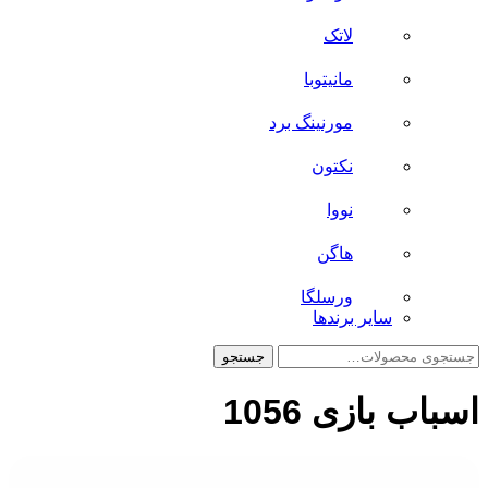
لاتک
مانیتوبا
مورنینگ برد
نکتون
نووا
هاگن
ورسلگا
سایر برند‌ها
جستجو
جستجو
برای:
اسباب بازی 1056