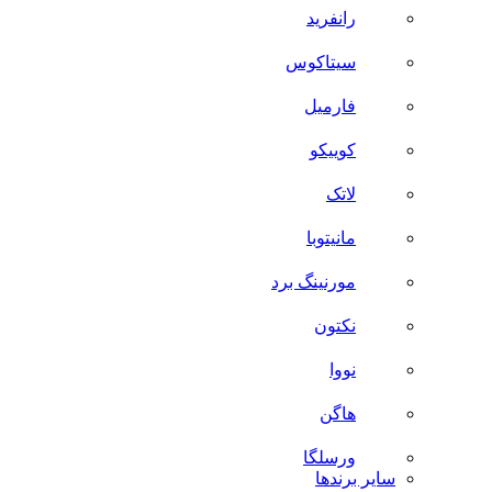
رانفرید
سیتاکوس
فارمیل
کوییکو
لاتک
مانیتوبا
مورنینگ برد
نکتون
نووا
هاگن
ورسلگا
سایر برند‌ها