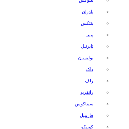
بلنوکس
پادوان
پنتکس
پینتا
تابرنیل
تولیسان
داک
راف
رانفرید
سیتاکوس
فارمیل
کوییکو