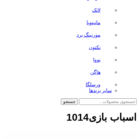
لاتک
مانیتوبا
مورنینگ برد
نکتون
نووا
هاگن
ورسلگا
سایر برند‌ها
جستجو
جستجو
برای:
اسباب بازی1014