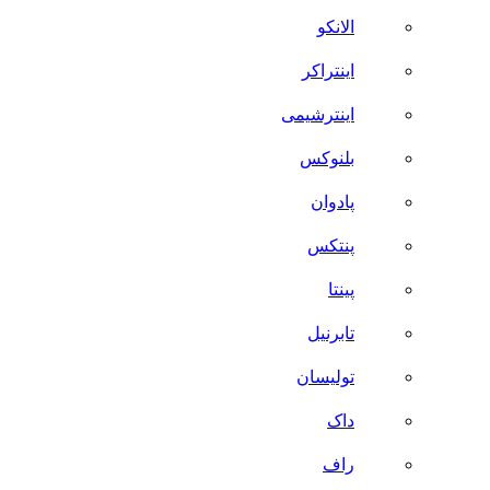
الانکو
اینتراکر
اینترشیمی
بلنوکس
پادوان
پنتکس
پینتا
تابرنیل
تولیسان
داک
راف