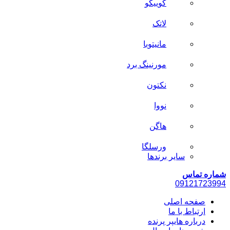
کوییکو
لاتک
مانیتوبا
مورنینگ برد
نکتون
نووا
هاگن
ورسلگا
سایر برند‌ها
شماره تماس
0912
1723994
صفحه اصلی
ارتباط با ما
درباره هایپر پرنده