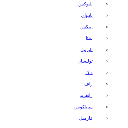
بلنوکس
پادوان
پنتکس
پینتا
تابرنیل
تولیسان
داک
راف
رانفرید
سیتاکوس
فارمیل