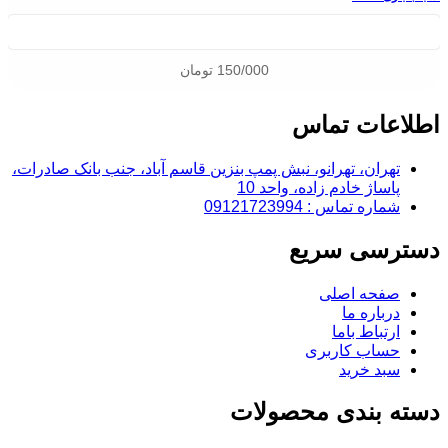
150/000
تومان
اطلاعات تماس
تهران، تهرانو، نبش پمپ بنزین قاسم آباد، جنب بانک صادرات،
پاساژ خادم زاده، واحد 10
شماره تماس : 09121723994
دسترسی سریع
صفحه اصلی
درباره ما
ارتباط باما
حساب کاربری
سبد خرید
دسته بندی محصولات