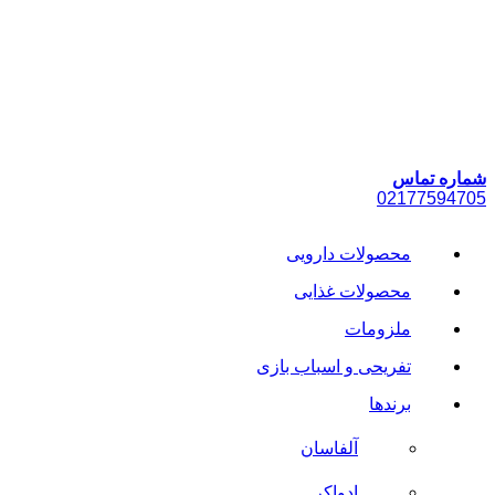
پرش
به
محتوا
شماره تماس
021
77594705
محصولات دارویی
محصولات غذایی
ملزومات
تفریحی و اسباب بازی
برندها
آلفاسان
ادواکر