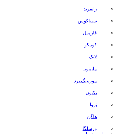
رانفرید
سیتاکوس
فارمیل
کوییکو
لاتک
مانیتوبا
مورنینگ برد
نکتون
نووا
هاگن
ورسلگا