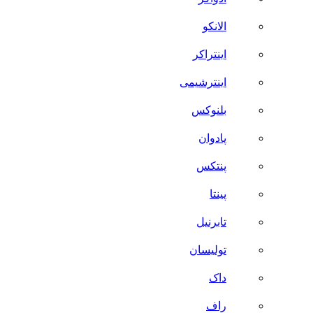
الانکو
اینتراکر
اینترشیمی
بلنوکس
پادوان
پنتکس
پینتا
تابرنیل
تولیسان
داک
راف