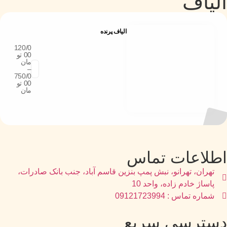
الیاف
الیاف پرنده
120/0
00
تو
مان
–
750/0
00
تو
مان
اطلاعات تماس
تهران، تهرانو، نبش پمپ بنزین قاسم آباد، جنب بانک صادرات،
پاساژ خادم زاده، واحد 10
شماره تماس : 09121723994
دسترسی سریع