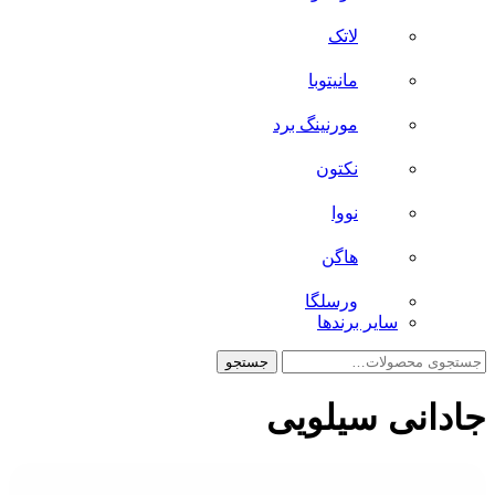
لاتک
مانیتوبا
مورنینگ برد
نکتون
نووا
هاگن
ورسلگا
سایر برند‌ها
جستجو
جستجو
برای:
جادانی سیلویی