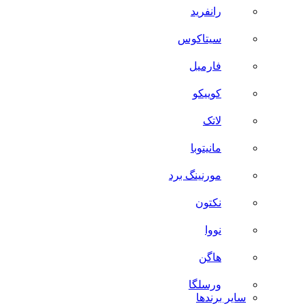
رانفرید
سیتاکوس
فارمیل
کوییکو
لاتک
مانیتوبا
مورنینگ برد
نکتون
نووا
هاگن
ورسلگا
سایر برند‌ها