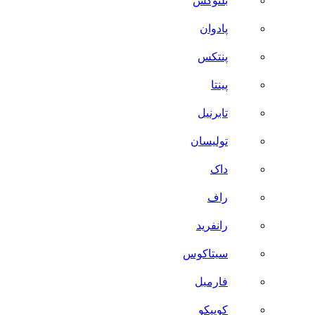
بلنوکس
پادوان
پنتکس
پینتا
تابرنیل
تولیسان
داک
راف
رانفرید
سیتاکوس
فارمیل
کوییکو