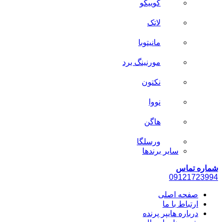
کوییکو
لاتک
مانیتوبا
مورنینگ برد
نکتون
نووا
هاگن
ورسلگا
سایر برند‌ها
شماره تماس
0912
1723994
صفحه اصلی
ارتباط با ما
درباره هایپر پرنده