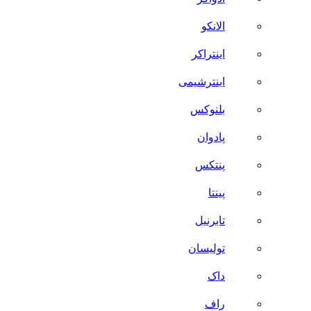
الانکو
اینتراکر
اینترشیمی
بلنوکس
پادوان
پنتکس
پینتا
تابرنیل
تولیسان
داک
راف