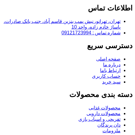
اطلاعات تماس
تهران، تهرانو، نبش پمپ بنزین قاسم آباد، جنب بانک صادرات،
پاساژ خادم زاده، واحد 10
شماره تماس : 09121723994
دسترسی سریع
صفحه اصلی
درباره ما
ارتباط باما
حساب کاربری
سبد خرید
دسته بندی محصولات
محصولات غذایی
محصولات دارویی
تفریحی و اسباب بازی
دان پرندگان
ملزومات