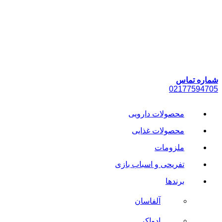
پرش
به
محتوا
شماره تماس
021
77594705
محصولات دارویی
محصولات غذایی
ملزومات
تفریحی و اسباب بازی
برندها
آلفاسان
ادواکر