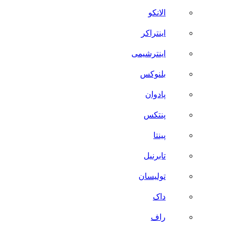
الانکو
اینتراکر
اینترشیمی
بلنوکس
پادوان
پنتکس
پینتا
تابرنیل
تولیسان
داک
راف