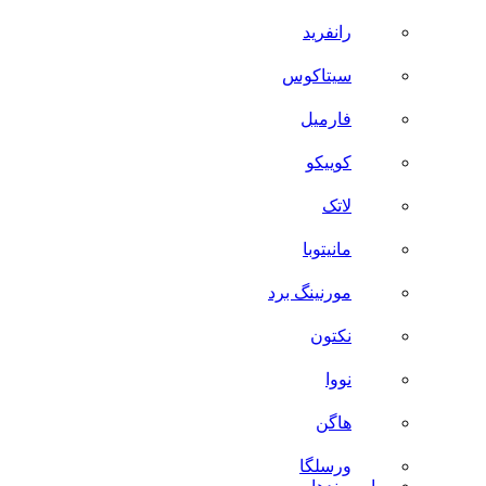
رانفرید
سیتاکوس
فارمیل
کوییکو
لاتک
مانیتوبا
مورنینگ برد
نکتون
نووا
هاگن
ورسلگا