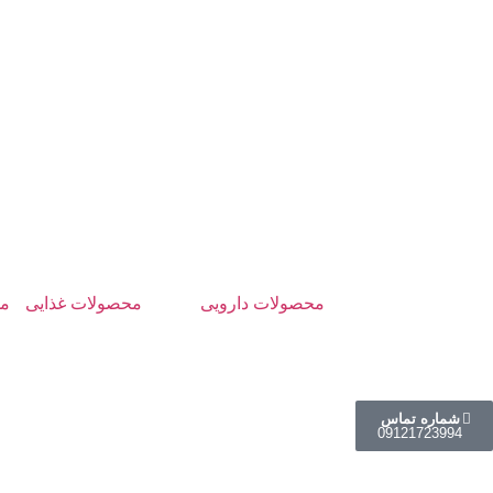
محصولات دارویی
محصولات غذایی
مل
شماره تماس
0912
1723994