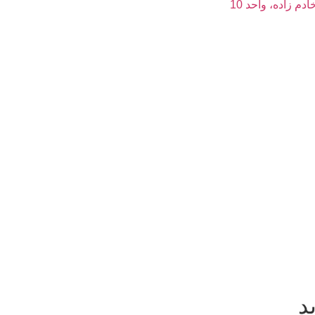
م زاده، واحد 10
د