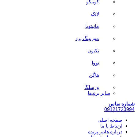
کوییکو
لاتک
مانیتوبا
مورنینگ برد
نکتون
نووا
هاگن
ورسلگا
سایر برند‌ها
شماره تماس
0912
1723994
صفحه اصلی
ارتباط با ما
درباره هایپر پرنده