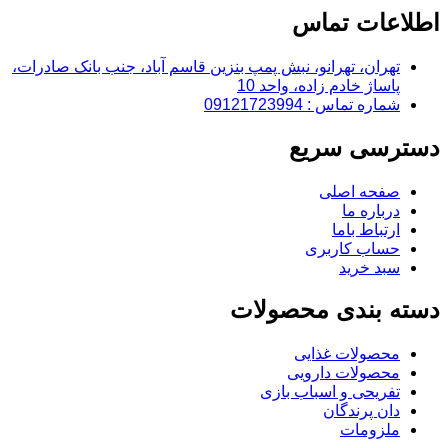
اطلاعات تماس
تهران، تهرانو، نبش پمپ بنزین قاسم آباد، جنب بانک صادرات،
پاساژ خادم زاده، واحد 10
شماره تماس : 09121723994
دسترسی سریع
صفحه اصلی
درباره ما
ارتباط باما
حساب کاربری
سبد خرید
دسته بندی محصولات
محصولات غذایی
محصولات دارویی
تفریحی و اسباب بازی
دان پرندگان
ملزومات