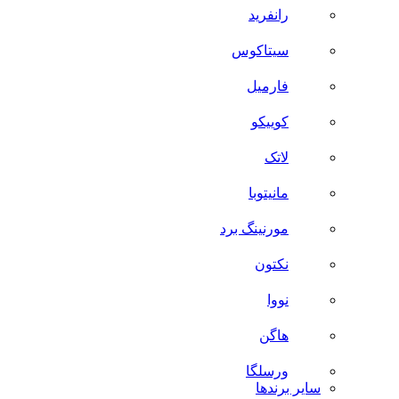
رانفرید
سیتاکوس
فارمیل
کوییکو
لاتک
مانیتوبا
مورنینگ برد
نکتون
نووا
هاگن
ورسلگا
سایر برند‌ها