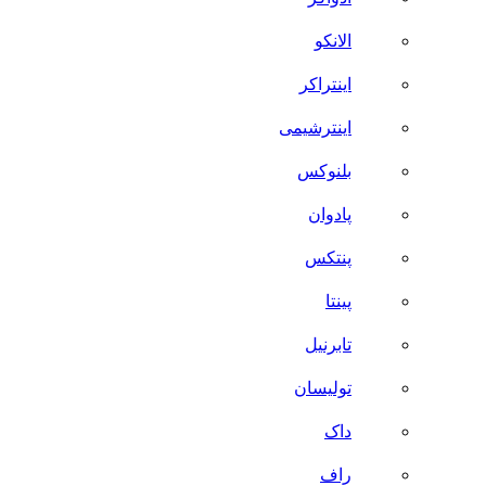
الانکو
اینتراکر
اینترشیمی
بلنوکس
پادوان
پنتکس
پینتا
تابرنیل
تولیسان
داک
راف