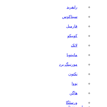
رانفرید
سیتاکوس
فارمیل
کوییکو
لاتک
مانیتوبا
مورنینگ برد
نکتون
نووا
هاگن
ورسلگا