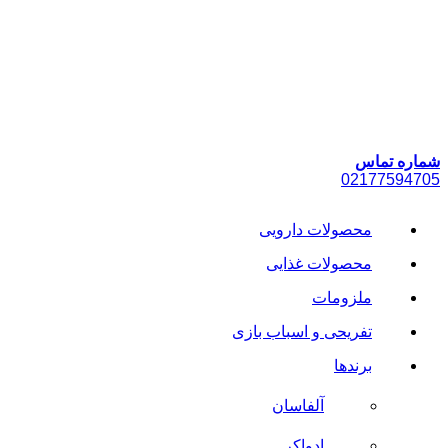
پرش
به
محتوا
شماره تماس
021
77594705
محصولات دارویی
محصولات غذایی
ملزومات
تفریحی و اسباب بازی
برندها
آلفاسان
ادواکر