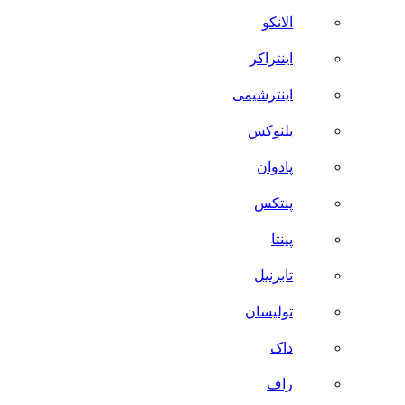
الانکو
اینتراکر
اینترشیمی
بلنوکس
پادوان
پنتکس
پینتا
تابرنیل
تولیسان
داک
راف