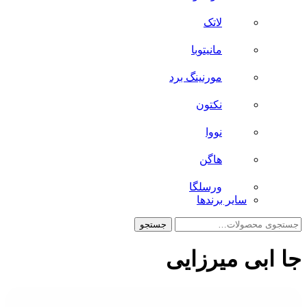
لاتک
مانیتوبا
مورنینگ برد
نکتون
نووا
هاگن
ورسلگا
سایر برند‌ها
جستجو
جستجو
برای:
جا ابی میرزایی