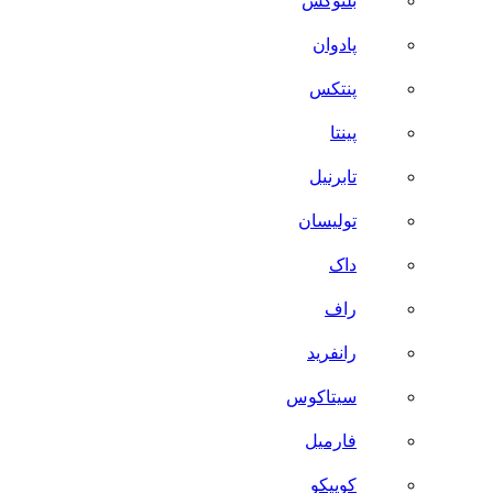
بلنوکس
پادوان
پنتکس
پینتا
تابرنیل
تولیسان
داک
راف
رانفرید
سیتاکوس
فارمیل
کوییکو