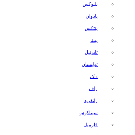
بلنوکس
پادوان
پنتکس
پینتا
تابرنیل
تولیسان
داک
راف
رانفرید
سیتاکوس
فارمیل