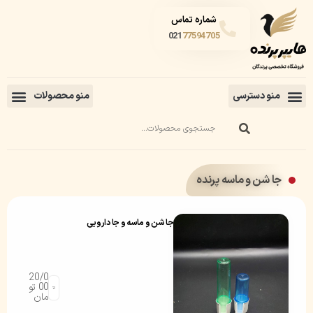
شماره تماس
021
77594705
جا شن و ماسه پرنده
جا شن و ماسه و جا دارویی
20/0
00
تو
مان