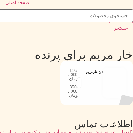
صفحه اصلی
جستجو
خار مریم برای پرنده
110/
دان خارمریم
000
ت
ومان
–
350/
000
ت
ومان
اطلاعات تماس
تهران، تهرانو، نبش پمپ بنزین قاسم آباد، جنب بانک صادرات، پاساژ خاد