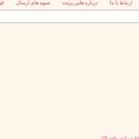
ارتباط با ما
درباره هایپر پرنده
شیوه های ارسال
قو
م زاده، واحد 10