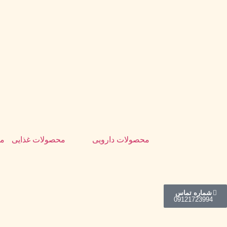
محصولات دارویی
محصولات غذایی
مل
شماره تماس
0912
1723994