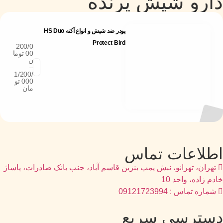
دارو شپش پرنده
پودر ضد شپش و انواع آکنه HS Duo
Protect Bird
200/0
00
توما
ن
–
1/200/
000
تو
مان
اطلاعات تماس
تهران، تهرانو، نبش پمپ بنزین قاسم آباد، جنب بانک صادرات، پاساژ
خادم زاده، واحد 10
شماره تماس : 09121723994
دسترسی سریع