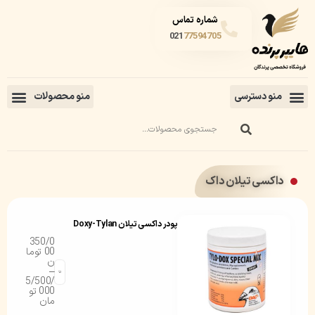
شماره تماس
021
77594705
داکسی تیلان داک
پودر داکسی تیلان Doxy-Tylan
350/0
00
توما
ن
–
5/500/
000
تو
مان