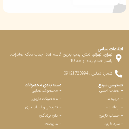
اطلاعات تماس
تهران، تهرانو، نبش پمپ بنزین قاسم آباد، جنب بانک صادرات،
پاساژ خادم زاده، واحد 10
شماره تماس : 09121723994
دسترسی سریع
دسته بندی محصولات
صفحه اصلی
محصولات غذایی
درباره ما
محصولات دارویی
ارتباط باما
تفریحی و اسباب بازی
حساب کاربری
دان پرندگان
سبد خرید
ملزومات