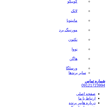
کوییکو
لاتک
مانیتوبا
مورنینگ برد
نکتون
نووا
هاگن
ورسلگا
سایر برند‌ها
شماره تماس
0912
1723994
صفحه اصلی
ارتباط با ما
درباره هایپر پرنده