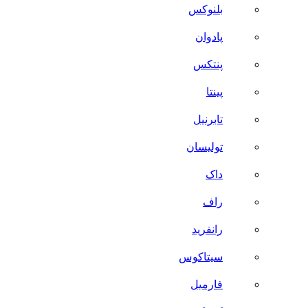
بلنوکس
پادوان
پنتکس
پینتا
تابرنیل
تولیسان
داک
راف
رانفرید
سیتاکوس
فارمیل