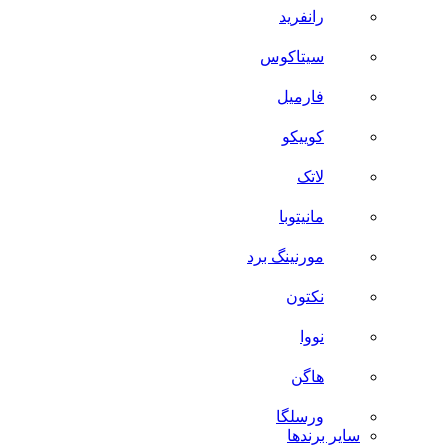
رانفرید
سیتاکوس
فارمیل
کوییکو
لاتک
مانیتوبا
مورنینگ برد
نکتون
نووا
هاگن
ورسلگا
سایر برند‌ها