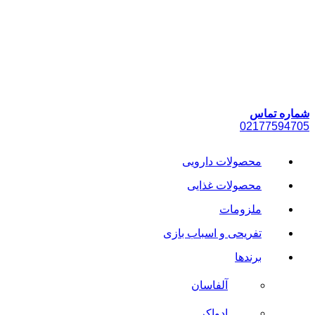
پرش
به
محتوا
شماره تماس
021
77594705
محصولات دارویی
محصولات غذایی
ملزومات
تفریحی و اسباب بازی
برندها
آلفاسان
ادواکر