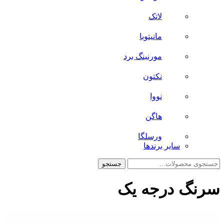
لاتک
مانیتوبا
مورنینگ برد
نکتون
نووا
هاگن
ورسلگا
سایر برند‌ها
جستجو
جستجو
برای:
سرنگ درجه یک