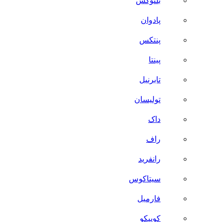
بلنوکس
پادوان
پنتکس
پینتا
تابرنیل
تولیسان
داک
راف
رانفرید
سیتاکوس
فارمیل
کوییکو