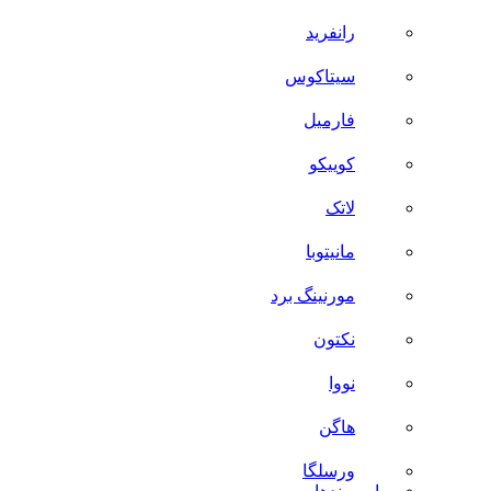
رانفرید
سیتاکوس
فارمیل
کوییکو
لاتک
مانیتوبا
مورنینگ برد
نکتون
نووا
هاگن
ورسلگا