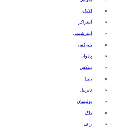
الانکو
اینتراکر
اینترشیمی
بلنوکس
پادوان
پنتکس
پینتا
تابرنیل
تولیسان
داک
راف