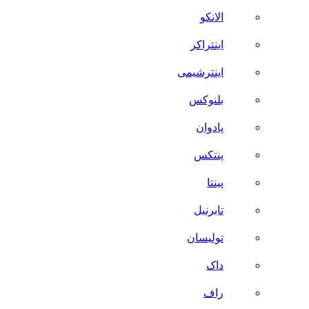
الانکو
اینتراکر
اینترشیمی
بلنوکس
پادوان
پنتکس
پینتا
تابرنیل
تولیسان
داک
راف