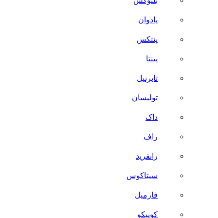
بلنوکس
پادوان
پنتکس
پینتا
تابرنیل
تولیسان
داک
راف
رانفرید
سیتاکوس
فارمیل
کوییکو