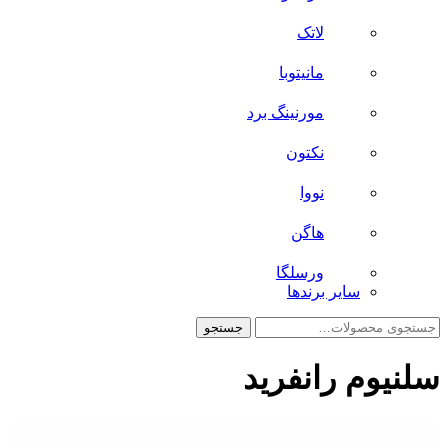
لاتک
مانیتوبا
مورنینگ برد
نکتون
نووا
هاگن
ورسلگا
سایر برند‌ها
جستجو
جستجو
برای:
سلنیوم رانفرید