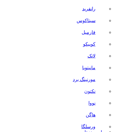
رانفرید
سیتاکوس
فارمیل
کوییکو
لاتک
مانیتوبا
مورنینگ برد
نکتون
نووا
هاگن
ورسلگا