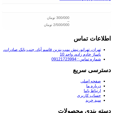
300/000
تومان
–
2/500/000
تومان
اطلاعات تماس
تهران، تهرانو، نبش پمپ بنزین قاسم آباد، جنب بانک صادرات،
پاساژ خادم زاده، واحد 10
شماره تماس : 09121723994
دسترسی سریع
صفحه اصلی
درباره ما
ارتباط باما
حساب کاربری
سبد خرید
دسته بندی محصولات