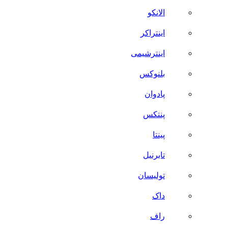
الانکو
اینتراکر
اینترشیمی
بلنوکس
پادوان
پنتکس
پینتا
تابرنیل
تولیسان
داک
راف