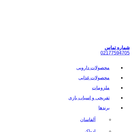
پرش
به
محتوا
شماره تماس
021
77594705
محصولات دارویی
محصولات غذایی
ملزومات
تفریحی و اسباب بازی
برندها
آلفاسان
ادواکر