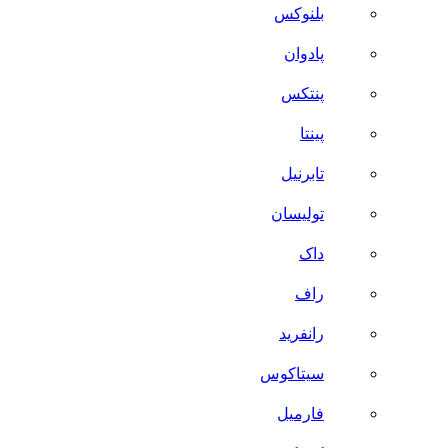
بلنوکس
پادوان
پنتکس
پینتا
تابرنیل
تولیسان
داک
راف
رانفرید
سیتاکوس
فارمیل