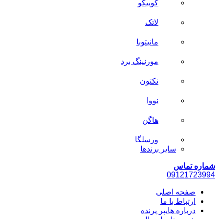
کوییکو
لاتک
مانیتوبا
مورنینگ برد
نکتون
نووا
هاگن
ورسلگا
سایر برند‌ها
شماره تماس
0912
1723994
صفحه اصلی
ارتباط با ما
درباره هایپر پرنده