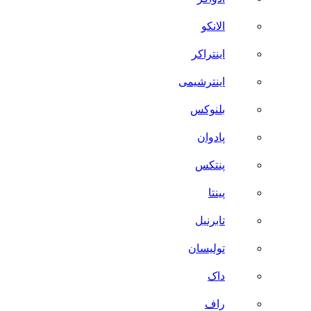
الانکو
اینتراکر
اینترشیمی
بلنوکس
پادوان
پنتکس
پینتا
تابرنیل
تولیسان
داک
راف