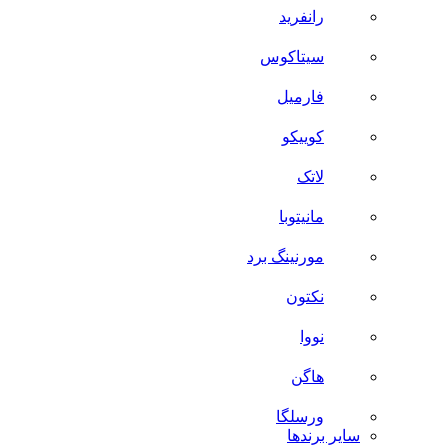
رانفرید
سیتاکوس
فارمیل
کوییکو
لاتک
مانیتوبا
مورنینگ برد
نکتون
نووا
هاگن
ورسلگا
سایر برند‌ها