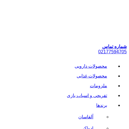
پرش
به
محتوا
شماره تماس
021
77594705
محصولات دارویی
محصولات غذایی
ملزومات
تفریحی و اسباب بازی
برندها
آلفاسان
ادواکر