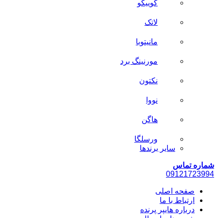
کوییکو
لاتک
مانیتوبا
مورنینگ برد
نکتون
نووا
هاگن
ورسلگا
سایر برند‌ها
شماره تماس
0912
1723994
صفحه اصلی
ارتباط با ما
درباره هایپر پرنده