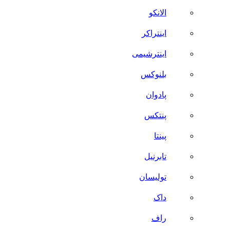
الانکو
اینتراکر
اینترشیمی
بلنوکس
پادوان
پنتکس
پینتا
تابرنیل
تولیسان
داک
راف