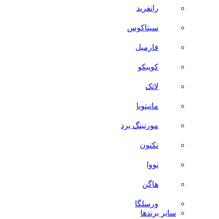
رانفرید
سیتاکوس
فارمیل
کوییکو
لاتک
مانیتوبا
مورنینگ برد
نکتون
نووا
هاگن
ورسلگا
سایر برند‌ها