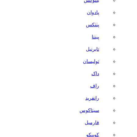
بلنوکس
پادوان
پنتکس
پینتا
تابرنیل
تولیسان
داک
راف
رانفرید
سیتاکوس
فارمیل
کوییکو