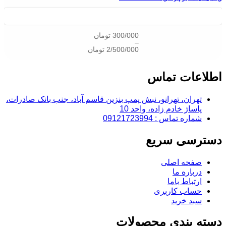
300/000
تومان
–
2/500/000
تومان
اطلاعات تماس
تهران، تهرانو، نبش پمپ بنزین قاسم آباد، جنب بانک صادرات،
پاساژ خادم زاده، واحد 10
شماره تماس : 09121723994
دسترسی سریع
صفحه اصلی
درباره ما
ارتباط باما
حساب کاربری
سبد خرید
دسته بندی محصولات