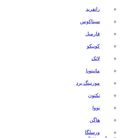
رانفرید
سیتاکوس
فارمیل
کوییکو
لاتک
مانیتوبا
مورنینگ برد
نکتون
نووا
هاگن
ورسلگا