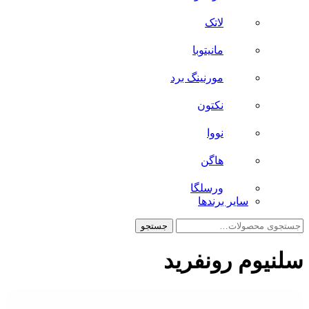
لاتک
مانیتوبا
مورنینگ برد
نکتون
نووا
هاگن
ورسلگا
سایر برند‌ها
جستجو
جستجو
برای:
سلنیوم رونفرید