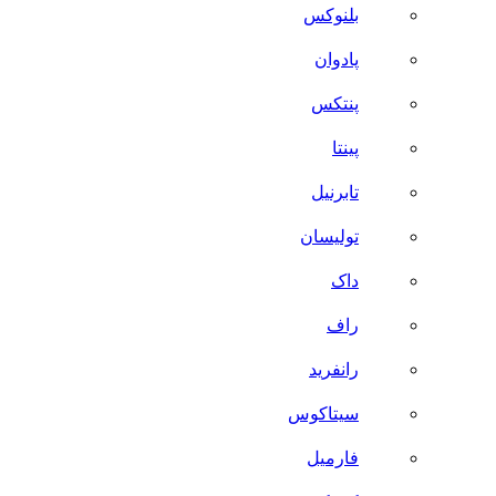
بلنوکس
پادوان
پنتکس
پینتا
تابرنیل
تولیسان
داک
راف
رانفرید
سیتاکوس
فارمیل