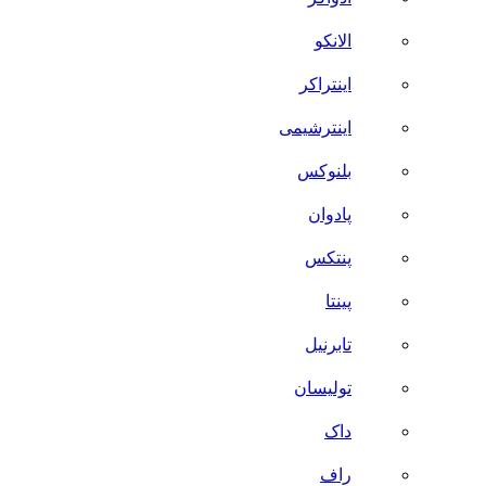
الانکو
اینتراکر
اینترشیمی
بلنوکس
پادوان
پنتکس
پینتا
تابرنیل
تولیسان
داک
راف