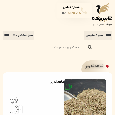
شماره تماس
021
77594705
شاهدانه ریز
شاهدانه ریز
300/0
00
توم
ان
–
850/0