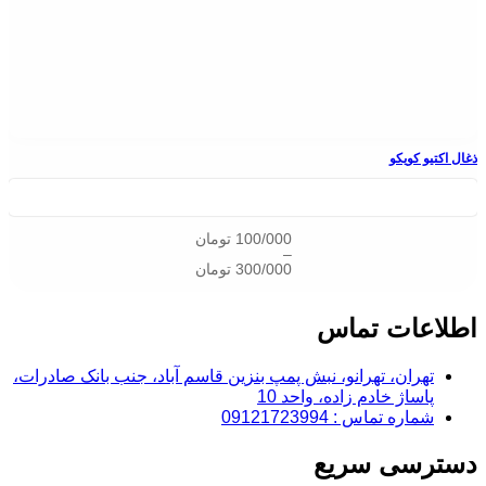
ذغال اکتیو کویکو
100/000
تومان
–
300/000
تومان
اطلاعات تماس
تهران، تهرانو، نبش پمپ بنزین قاسم آباد، جنب بانک صادرات،
پاساژ خادم زاده، واحد 10
شماره تماس : 09121723994
دسترسی سریع