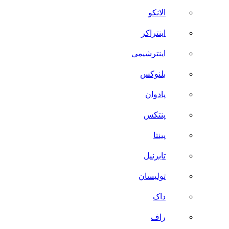
الانکو
اینتراکر
اینترشیمی
بلنوکس
پادوان
پنتکس
پینتا
تابرنیل
تولیسان
داک
راف