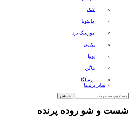
لاتک
مانیتوبا
مورنینگ برد
نکتون
نووا
هاگن
ورسلگا
سایر برند‌ها
جستجو
جستجو
برای:
شست و شو روده پرنده