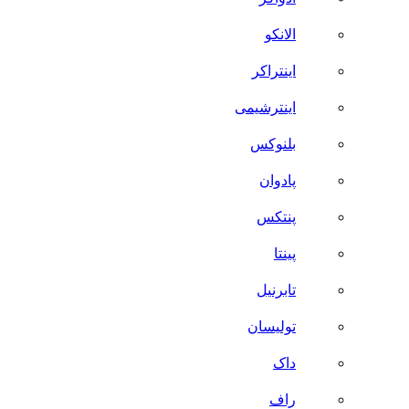
الانکو
اینتراکر
اینترشیمی
بلنوکس
پادوان
پنتکس
پینتا
تابرنیل
تولیسان
داک
راف