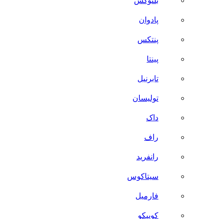
بلنوکس
پادوان
پنتکس
پینتا
تابرنیل
تولیسان
داک
راف
رانفرید
سیتاکوس
فارمیل
کوییکو