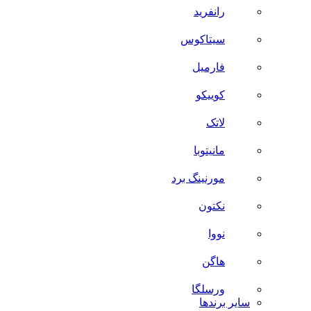
رانفرید
سیتاکوس
فارمیل
کوییکو
لاتک
مانیتوبا
مورنینگ برد
نکتون
نووا
هاگن
ورسلگا
سایر برند‌ها