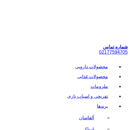
پرش
به
محتوا
شماره تماس
021
77594705
محصولات دارویی
محصولات غذایی
ملزومات
تفریحی و اسباب بازی
برندها
آلفاسان
ادواکر