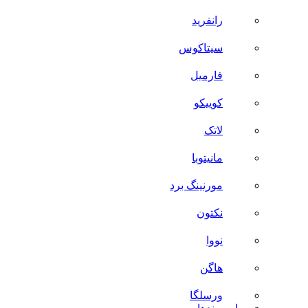
رانفرید
سیتاکوس
فارمیل
کوییکو
لاتک
مانیتوبا
مورنینگ برد
نکتون
نووا
هاگن
ورسلگا