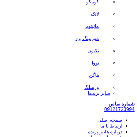
کوییکو
لاتک
مانیتوبا
مورنینگ برد
نکتون
نووا
هاگن
ورسلگا
سایر برند‌ها
شماره تماس
0912
1723994
صفحه اصلی
ارتباط با ما
درباره هایپر پرنده