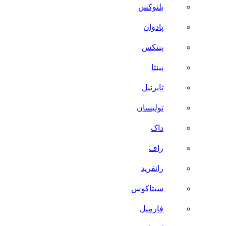
بلنوکس
پادوان
پنتکس
پینتا
تابرنیل
تولیسان
داک
راف
رانفرید
سیتاکوس
فارمیل