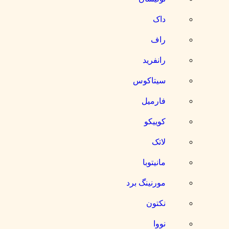
داک
راف
رانفرید
سیتاکوس
فارمیل
کوییکو
لاتک
مانیتوبا
مورنینگ برد
نکتون
نووا