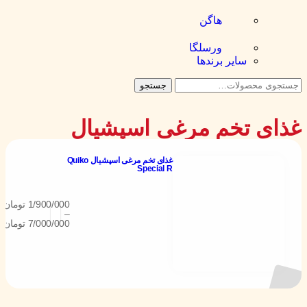
هاگن
ورسلگا
سایر برند‌ها
جستجو
تخم مرغی اسپشیال
غذای تخم مرغی اسپشیال Quiko
Special R
1/900/000
تومان
–
7/000/000
تومان