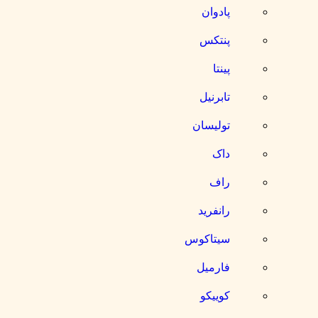
پادوان
پنتکس
پینتا
تابرنیل
تولیسان
داک
راف
رانفرید
سیتاکوس
فارمیل
کوییکو