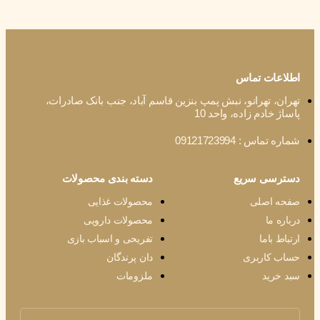
 تماس
هرانو، نبش پمپ بنزین قاسم آباد، جنب بانک صادرات،
م زاده، واحد 10
0912172399
 سریع
دسته بندی محصولات
لی
محصولات غذایی
محصولات دارویی
ا
تفریحی و اسباب بازی
ربری
دان پرندگان
ملزومات