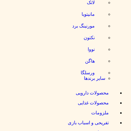
لاتک
مانیتوبا
مورنینگ برد
نکتون
نووا
هاگن
ورسلگا
سایر برند‌ها
حصولات دارویی
حصولات غذایی
لزومات
فریحی و اسباب بازی