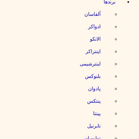
رندها
آلفاسان
ادواکر
الانکو
اینتراکر
اینترشیمی
بلنوکس
پادوان
پنتکس
پینتا
تابرنیل
تولیسان