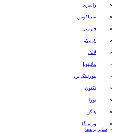
رانفرید
سیتاکوس
فارمیل
کوییکو
لاتک
مانیتوبا
مورنینگ برد
نکتون
نووا
هاگن
ورسلگا
سایر برند‌ها