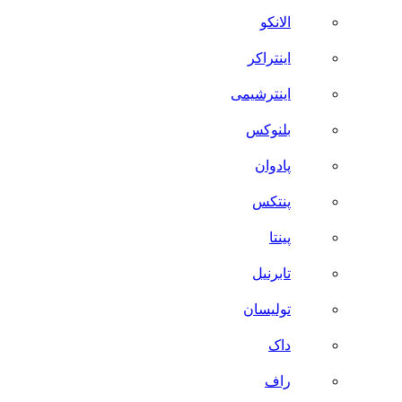
الانکو
اینتراکر
اینترشیمی
بلنوکس
پادوان
پنتکس
پینتا
تابرنیل
تولیسان
داک
راف