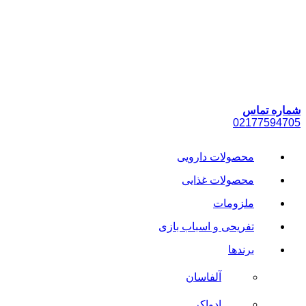
پرش
به
محتوا
شماره تماس
021
77594705
محصولات دارویی
محصولات غذایی
ملزومات
تفریحی و اسباب بازی
برندها
آلفاسان
ادواکر