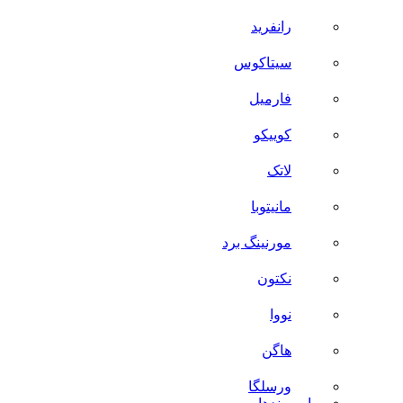
رانفرید
سیتاکوس
فارمیل
کوییکو
لاتک
مانیتوبا
مورنینگ برد
نکتون
نووا
هاگن
ورسلگا