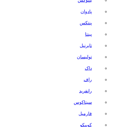
بلنوکس
پادوان
پنتکس
پینتا
تابرنیل
تولیسان
داک
راف
رانفرید
سیتاکوس
فارمیل
کوییکو