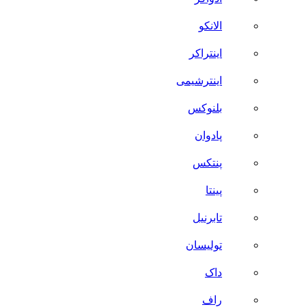
الانکو
اینتراکر
اینترشیمی
بلنوکس
پادوان
پنتکس
پینتا
تابرنیل
تولیسان
داک
راف