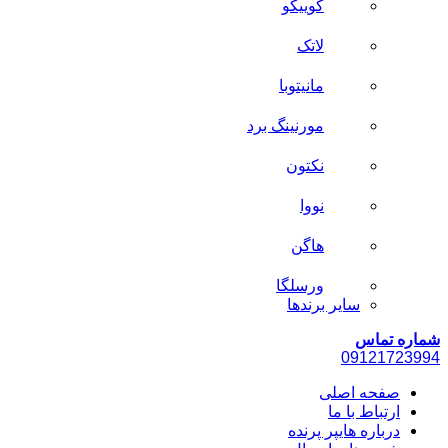
کوییکو
لاتک
مانیتوبا
مورنینگ برد
نکتون
نووا
هاگن
ورسلگا
سایر برند‌ها
شماره تماس
0912
1723994
صفحه اصلی
ارتباط با ما
درباره هایپر پرنده