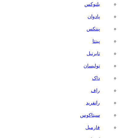
بلنوکس
پادوان
پنتکس
پینتا
تابرنیل
تولیسان
داک
راف
رانفرید
سیتاکوس
فارمیل