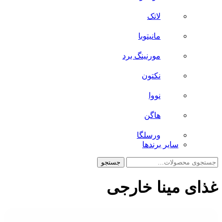
لاتک
مانیتوبا
مورنینگ برد
نکتون
نووا
هاگن
ورسلگا
سایر برند‌ها
جستجو
جستجو
برای:
غذای مینا خارجی