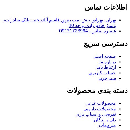
اطلاعات تماس
تهران، تهرانو، نبش پمپ بنزین قاسم آباد، جنب بانک صادرات،
پاساژ خادم زاده، واحد 10
شماره تماس : 09121723994
دسترسی سریع
صفحه اصلی
درباره ما
ارتباط باما
حساب کاربری
سبد خرید
دسته بندی محصولات
محصولات غذایی
محصولات دارویی
تفریحی و اسباب بازی
دان پرندگان
ملزومات