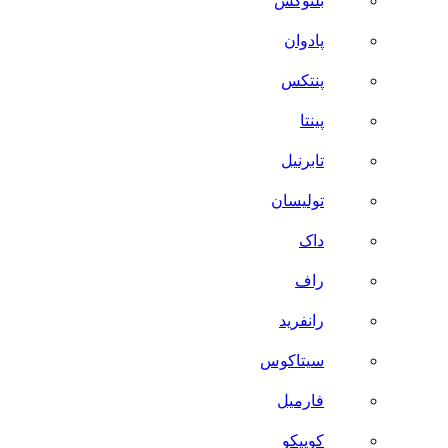
بلنوکس
پادوان
پنتکس
پینتا
تابرنیل
تولیسان
داک
راف
رانفرید
سیتاکوس
فارمیل
کوییکو