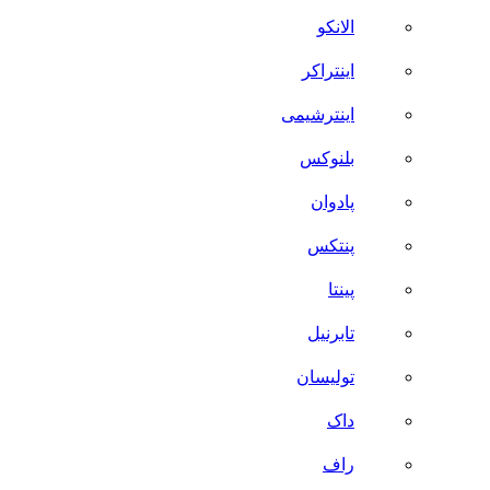
الانکو
اینتراکر
اینترشیمی
بلنوکس
پادوان
پنتکس
پینتا
تابرنیل
تولیسان
داک
راف