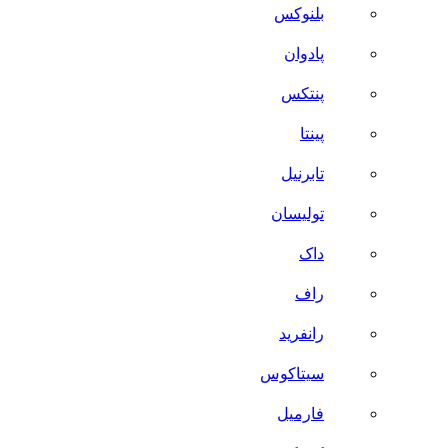
بلنوکس
پادوان
پنتکس
پینتا
تابرنیل
تولیسان
داک
راف
رانفرید
سیتاکوس
فارمیل