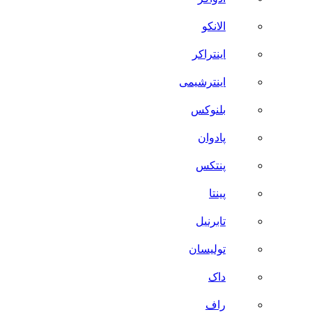
الانکو
اینتراکر
اینترشیمی
بلنوکس
پادوان
پنتکس
پینتا
تابرنیل
تولیسان
داک
راف