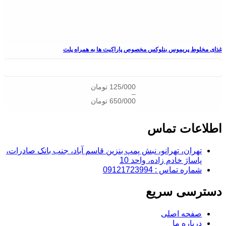
غذای مخلوط پریموس بنلوکس مخصوص پاراکیت ها به همراه پلت
125/000
تومان
–
650/000
تومان
اطلاعات تماس
تهران، تهرانو، نبش پمپ بنزین قاسم آباد، جنب بانک صادرات،
پاساژ خادم زاده، واحد 10
شماره تماس : 09121723994
دسترسی سریع
صفحه اصلی
درباره ما