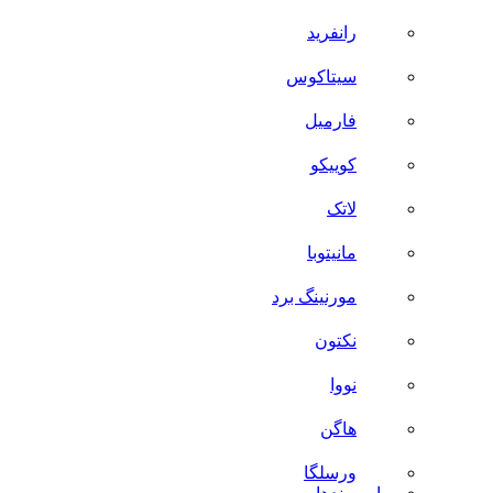
رانفرید
سیتاکوس
فارمیل
کوییکو
لاتک
مانیتوبا
مورنینگ برد
نکتون
نووا
هاگن
ورسلگا