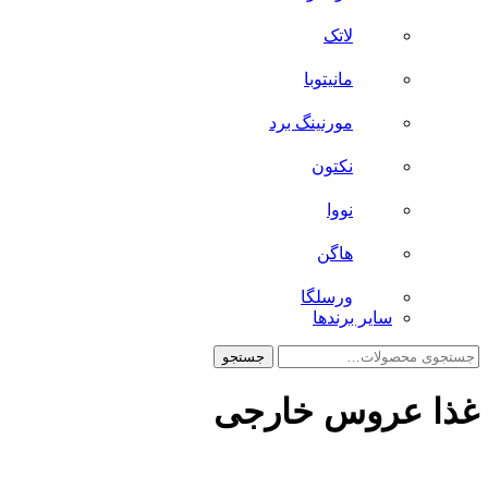
لاتک
مانیتوبا
مورنینگ برد
نکتون
نووا
هاگن
ورسلگا
سایر برند‌ها
جستجو
جستجو
برای:
غذا عروس خارجی