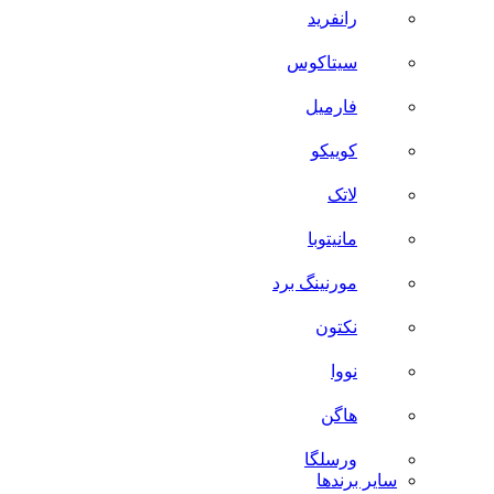
رانفرید
سیتاکوس
فارمیل
کوییکو
لاتک
مانیتوبا
مورنینگ برد
نکتون
نووا
هاگن
ورسلگا
سایر برند‌ها