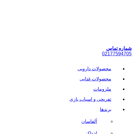
پرش
به
محتوا
شماره تماس
021
77594705
محصولات دارویی
محصولات غذایی
ملزومات
تفریحی و اسباب بازی
برندها
آلفاسان
ادواکر