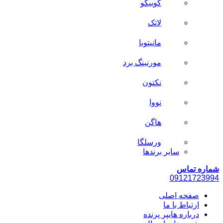
کوییکو
لاتک
مانیتوبا
مورنینگ برد
نکتون
نووا
هاگن
ورسلگا
سایر برند‌ها
شماره تماس
0912
1723994
صفحه اصلی
ارتباط با ما
درباره هایپر پرنده