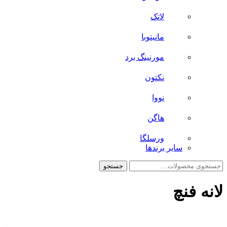
لاتک
مانیتوبا
مورنینگ برد
نکتون
نووا
هاگن
ورسلگا
سایر برند‌ها
جستجو
جستجو
برای:
لانه فنچ