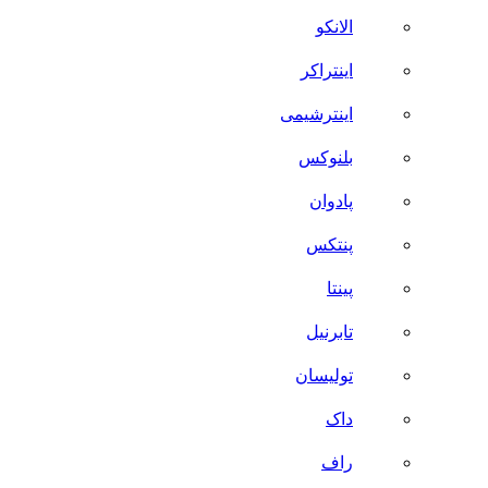
الانکو
اینتراکر
اینترشیمی
بلنوکس
پادوان
پنتکس
پینتا
تابرنیل
تولیسان
داک
راف