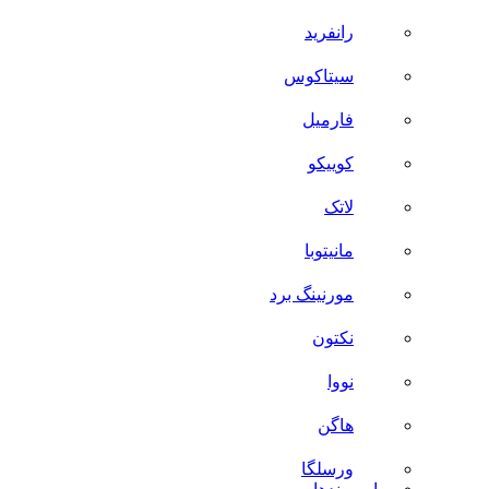
رانفرید
سیتاکوس
فارمیل
کوییکو
لاتک
مانیتوبا
مورنینگ برد
نکتون
نووا
هاگن
ورسلگا