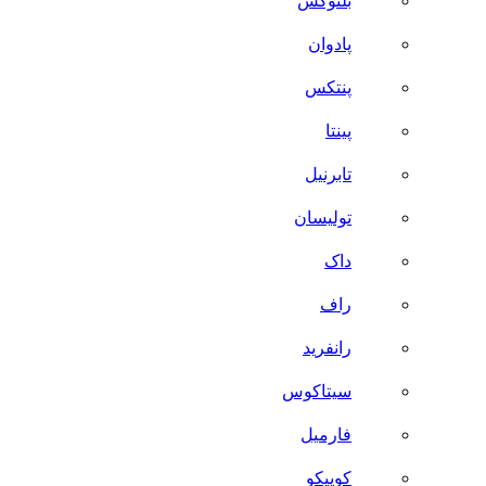
بلنوکس
پادوان
پنتکس
پینتا
تابرنیل
تولیسان
داک
راف
رانفرید
سیتاکوس
فارمیل
کوییکو