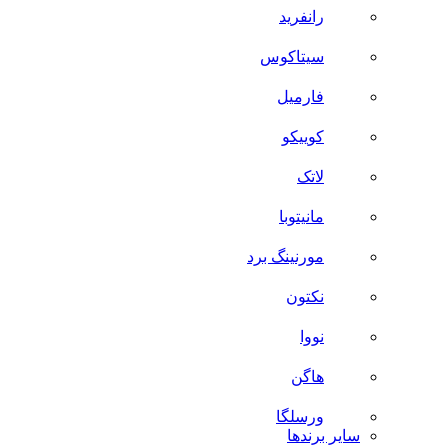
رانفرید
سیتاکوس
فارمیل
کوییکو
لاتک
مانیتوبا
مورنینگ برد
نکتون
نووا
هاگن
ورسلگا
سایر برند‌ها