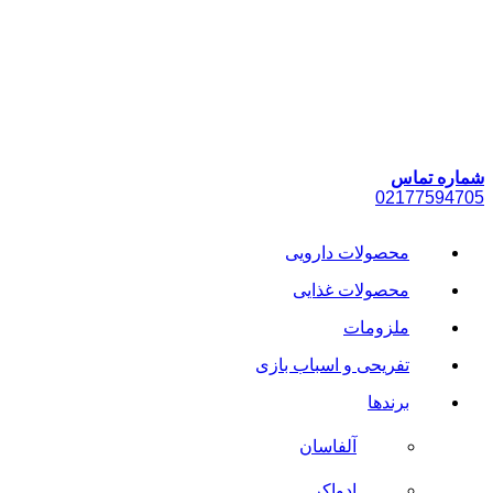
پرش
به
محتوا
شماره تماس
021
77594705
محصولات دارویی
محصولات غذایی
ملزومات
تفریحی و اسباب بازی
برندها
آلفاسان
ادواکر