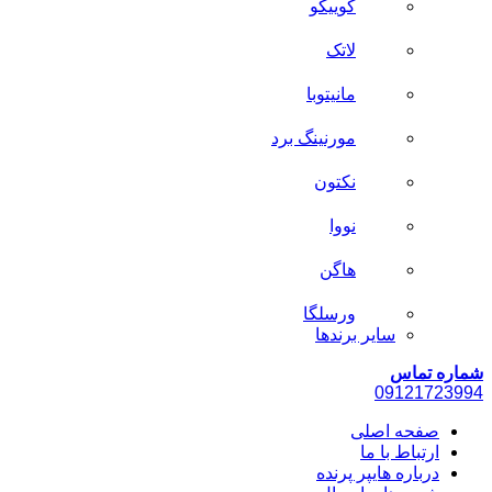
کوییکو
لاتک
مانیتوبا
مورنینگ برد
نکتون
نووا
هاگن
ورسلگا
سایر برند‌ها
شماره تماس
0912
1723994
صفحه اصلی
ارتباط با ما
درباره هایپر پرنده