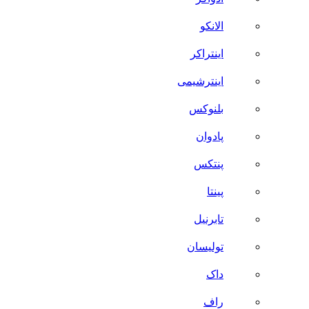
الانکو
اینتراکر
اینترشیمی
بلنوکس
پادوان
پنتکس
پینتا
تابرنیل
تولیسان
داک
راف