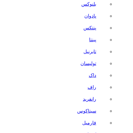
بلنوکس
پادوان
پنتکس
پینتا
تابرنیل
تولیسان
داک
راف
رانفرید
سیتاکوس
فارمیل