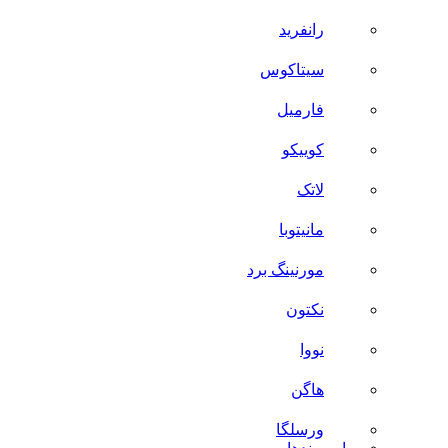
رانفرید
سیتاکوس
فارمیل
کوییکو
لاتک
مانیتوبا
مورنینگ برد
نکتون
نووا
هاگن
ورسلگا