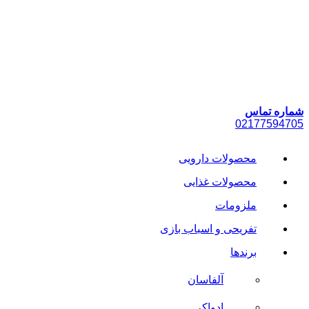
پرش
به
محتوا
شماره تماس
021
77594705
محصولات دارویی
محصولات غذایی
ملزومات
تفریحی و اسباب بازی
برندها
آلفاسان
ادواکر