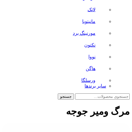
لاتک
مانیتوبا
مورنینگ برد
نکتون
نووا
هاگن
ورسلگا
سایر برند‌ها
جستجو
جستجو
برای:
مرگ ومیر جوجه