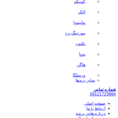
کوییکو
لاتک
مانیتوبا
مورنینگ برد
نکتون
نووا
هاگن
ورسلگا
سایر برند‌ها
شماره تماس
0912
1723994
صفحه اصلی
ارتباط با ما
درباره هایپر پرنده