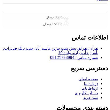
350/000
تومان
–
1/200/000
تومان
اطلاعات تماس
تهران، تهرانو، نبش پمپ بنزین قاسم آباد، جنب بانک صادرات،
پاساژ خادم زاده، واحد 10
شماره تماس : 09121723994
دسترسی سریع
صفحه اصلی
درباره ما
ارتباط باما
حساب کاربری
سبد خرید
دسته بندی محصولات