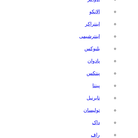
الانکو
اینتراکر
اینترشیمی
بلنوکس
پادوان
پنتکس
پینتا
تابرنیل
تولیسان
داک
راف