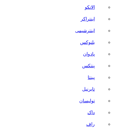
الانکو
اینتراکر
اینترشیمی
بلنوکس
پادوان
پنتکس
پینتا
تابرنیل
تولیسان
داک
راف