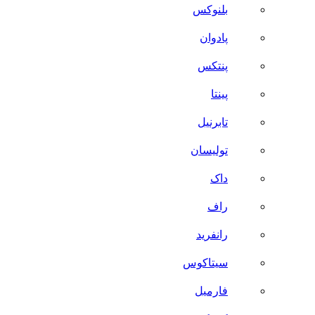
بلنوکس
پادوان
پنتکس
پینتا
تابرنیل
تولیسان
داک
راف
رانفرید
سیتاکوس
فارمیل