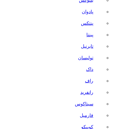
بلنوکس
پادوان
پنتکس
پینتا
تابرنیل
تولیسان
داک
راف
رانفرید
سیتاکوس
فارمیل
کوییکو