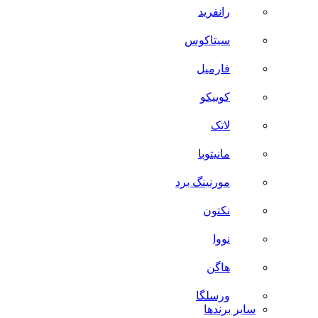
رانفرید
سیتاکوس
فارمیل
کوییکو
لاتک
مانیتوبا
مورنینگ برد
نکتون
نووا
هاگن
ورسلگا
سایر برند‌ها