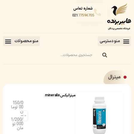
شماره تماس
021
77594705
مینرال
مینرالیکس mineralix
150/0
00
توما
ن
–
1/200/
000
تو
مان