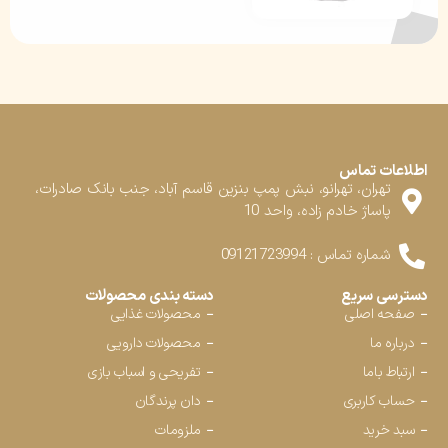
اطلاعات تماس
تهران، تهرانو، نبش پمپ بنزین قاسم آباد، جنب بانک صادرات،
پاساژ خادم زاده، واحد 10
شماره تماس : 09121723994
دسترسی سریع
دسته بندی محصولات
صفحه اصلی
محصولات غذایی
درباره ما
محصولات دارویی
ارتباط باما
تفریحی و اسباب بازی
حساب کاربری
دان پرندگان
سبد خرید
ملزومات