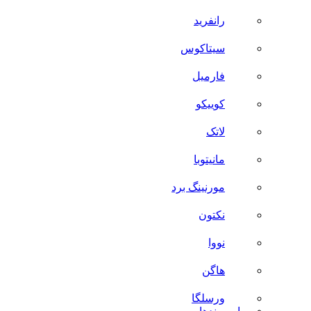
رانفرید
سیتاکوس
فارمیل
کوییکو
لاتک
مانیتوبا
مورنینگ برد
نکتون
نووا
هاگن
ورسلگا