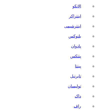
الانکو
اینتراکر
اینترشیمی
بلنوکس
پادوان
پنتکس
پینتا
تابرنیل
تولیسان
داک
راف