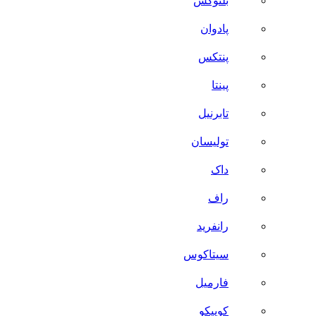
بلنوکس
پادوان
پنتکس
پینتا
تابرنیل
تولیسان
داک
راف
رانفرید
سیتاکوس
فارمیل
کوییکو