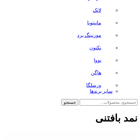
لاتک
مانیتوبا
مورنینگ برد
نکتون
نووا
هاگن
ورسلگا
سایر برند‌ها
جستجو
جستجو
برای:
نمد بافتنی