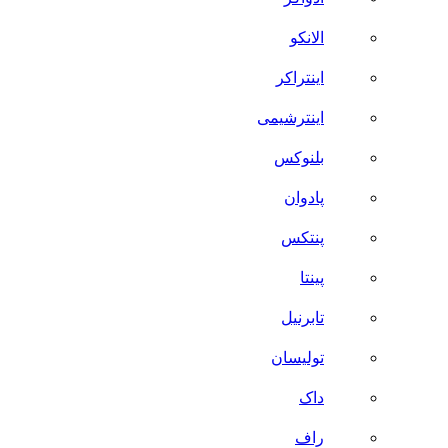
الانکو
اینتراکر
اینترشیمی
بلنوکس
پادوان
پنتکس
پینتا
تابرنیل
تولیسان
داک
راف