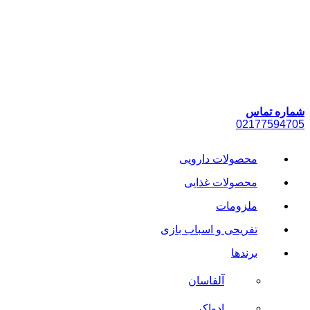
پرش
به
محتوا
شماره تماس
021
77594705
محصولات دارویی
محصولات غذایی
ملزومات
تفریحی و اسباب بازی
برندها
آلفاسان
ادواکر