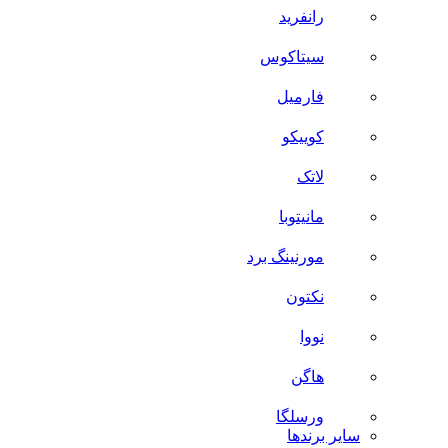
رانفرید
سیتاکوس
فارمیل
کوییکو
لاتک
مانیتوبا
مورنینگ برد
نکتون
نووا
هاگن
ورسلگا
سایر برند‌ها