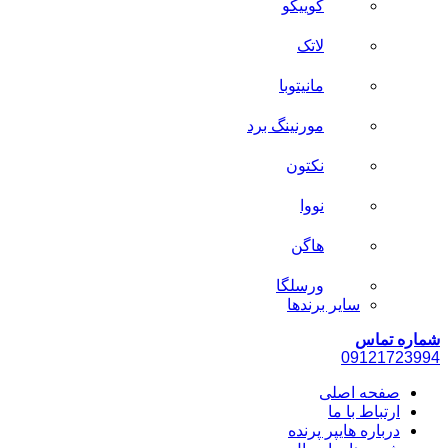
کوییکو
لاتک
مانیتوبا
مورنینگ برد
نکتون
نووا
هاگن
ورسلگا
سایر برند‌ها
شماره تماس
0912
1723994
صفحه اصلی
ارتباط با ما
درباره هایپر پرنده