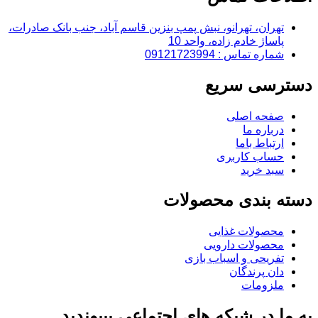
تهران، تهرانو، نبش پمپ بنزین قاسم آباد، جنب بانک صادرات،
پاساژ خادم زاده، واحد 10
شماره تماس : 09121723994
دسترسی سریع
صفحه اصلی
درباره ما
ارتباط باما
حساب کاربری
سبد خرید
دسته بندی محصولات
محصولات غذایی
محصولات دارویی
تفریحی و اسباب بازی
دان پرندگان
ملزومات
به ما در شبکه های اجتماعی بپیوندید