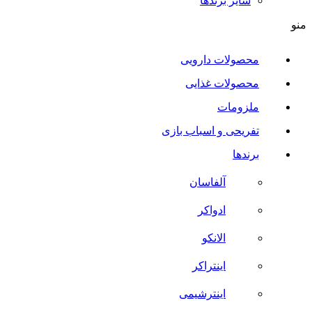
سایر برند‌ها
منو
محصولات دارویی
محصولات غذایی
ملزومات
تفریحی و اسباب بازی
برندها
آلفاسان
ادواکر
الانکو
اینتراکر
اینترشیمی