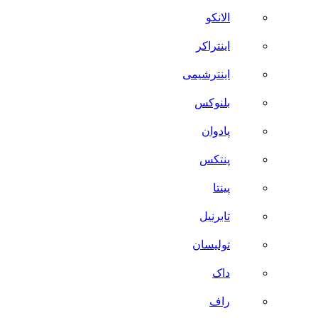
الانکو
اینتراکر
اینترشیمی
بلنوکس
پادوان
پنتکس
پینتا
تابرنیل
تولیسان
داک
راف