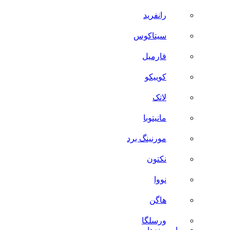
رانفرید
سیتاکوس
فارمیل
کوییکو
لاتک
مانیتوبا
مورنینگ برد
نکتون
نووا
هاگن
ورسلگا