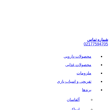
پرش
به
محتوا
شماره تماس
021
77594705
محصولات دارویی
محصولات غذایی
ملزومات
تفریحی و اسباب بازی
برندها
آلفاسان
ادواکر