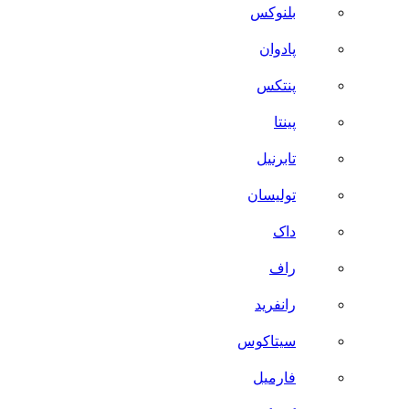
بلنوکس
پادوان
پنتکس
پینتا
تابرنیل
تولیسان
داک
راف
رانفرید
سیتاکوس
فارمیل