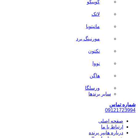
کوییکو
لاتک
مانیتوبا
مورنینگ برد
نکتون
نووا
هاگن
ورسلگا
سایر برند‌ها
شماره تماس
0912
1723994
صفحه اصلی
ارتباط با ما
درباره هایپر پرنده