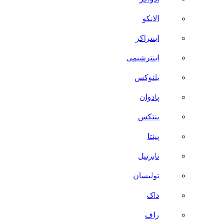
الانکو
اینتراکر
اینترشیمی
بلنوکس
پادوان
پنتکس
پینتا
تابرنیل
تولیسان
داک
راف