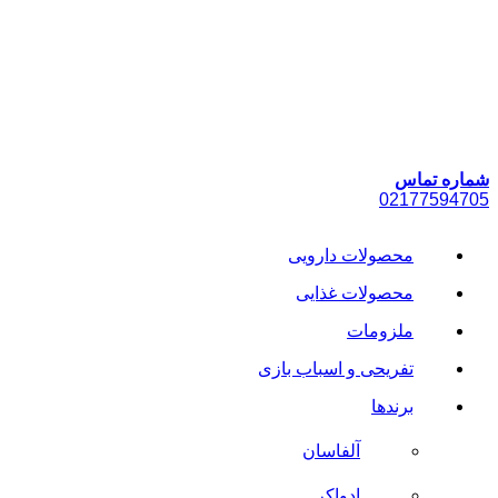
پرش
به
محتوا
شماره تماس
021
77594705
محصولات دارویی
محصولات غذایی
ملزومات
تفریحی و اسباب بازی
برندها
آلفاسان
ادواکر