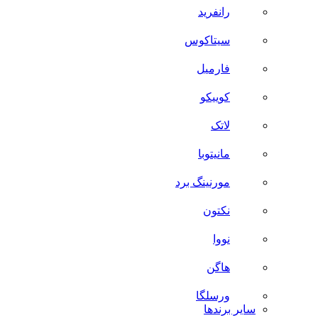
رانفرید
سیتاکوس
فارمیل
کوییکو
لاتک
مانیتوبا
مورنینگ برد
نکتون
نووا
هاگن
ورسلگا
سایر برند‌ها