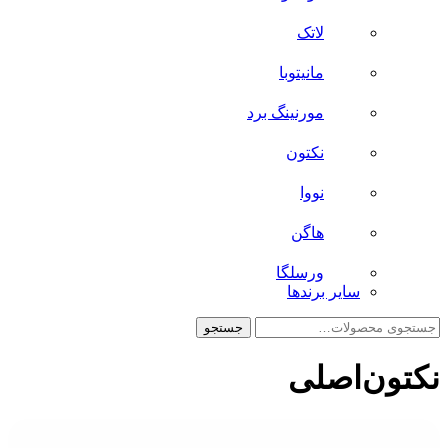
لاتک
مانیتوبا
مورنینگ برد
نکتون
نووا
هاگن
ورسلگا
سایر برند‌ها
جستجو
جستجو
برای:
نکتون‌اصلی