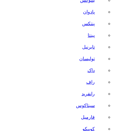
بلنوکس
پادوان
پنتکس
پینتا
تابرنیل
تولیسان
داک
راف
رانفرید
سیتاکوس
فارمیل
کوییکو