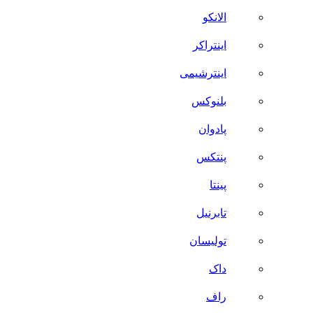
الانکو
اینتراکر
اینترشیمی
بلنوکس
پادوان
پنتکس
پینتا
تابرنیل
تولیسان
داک
راف