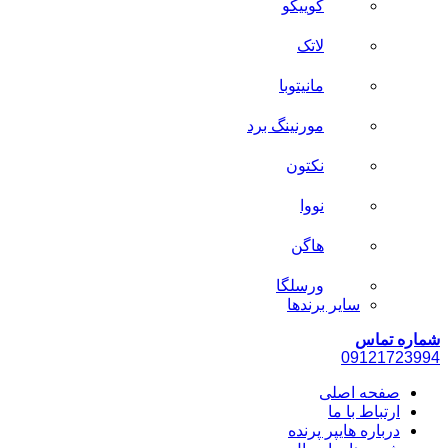
کوییکو
لاتک
مانیتوبا
مورنینگ برد
نکتون
نووا
هاگن
ورسلگا
سایر برند‌ها
شماره تماس
0912
1723994
صفحه اصلی
ارتباط با ما
درباره هایپر پرنده