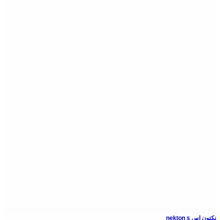
نکتون اس nekton s