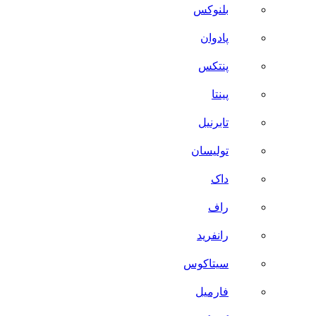
بلنوکس
پادوان
پنتکس
پینتا
تابرنیل
تولیسان
داک
راف
رانفرید
سیتاکوس
فارمیل