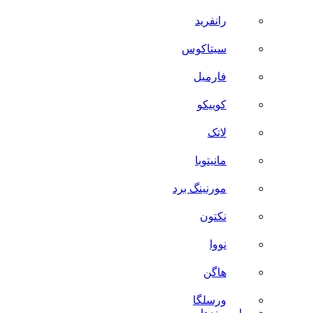
رانفرید
سیتاکوس
فارمیل
کوییکو
لاتک
مانیتوبا
مورنینگ برد
نکتون
نووا
هاگن
ورسلگا