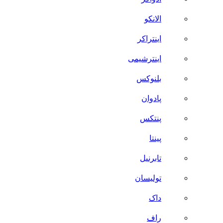
الانکو
اینتراکر
اینترشیمی
بلنوکس
پادوان
پنتکس
پینتا
تابرنیل
تولیسان
داک
راف