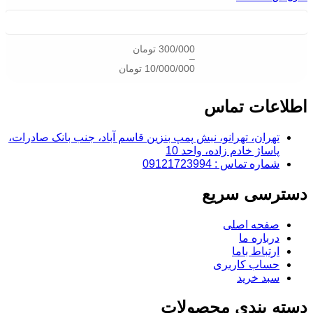
300/000
تومان
–
10/000/000
تومان
اطلاعات تماس
تهران، تهرانو، نبش پمپ بنزین قاسم آباد، جنب بانک صادرات،
پاساژ خادم زاده، واحد 10
شماره تماس : 09121723994
دسترسی سریع
صفحه اصلی
درباره ما
ارتباط باما
حساب کاربری
سبد خرید
دسته بندی محصولات