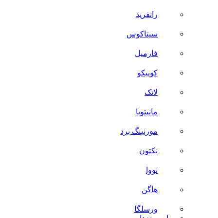
رانفرید
سیتاکوس
فارمیل
کوییکو
لاتک
مانیتوبا
مورنینگ برد
نکتون
نووا
هاگن
ورسلگا