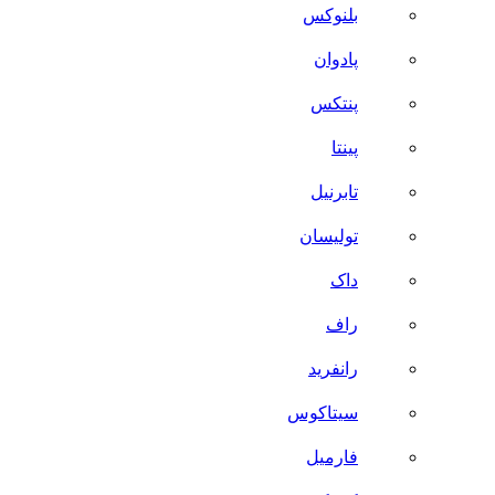
بلنوکس
پادوان
پنتکس
پینتا
تابرنیل
تولیسان
داک
راف
رانفرید
سیتاکوس
فارمیل