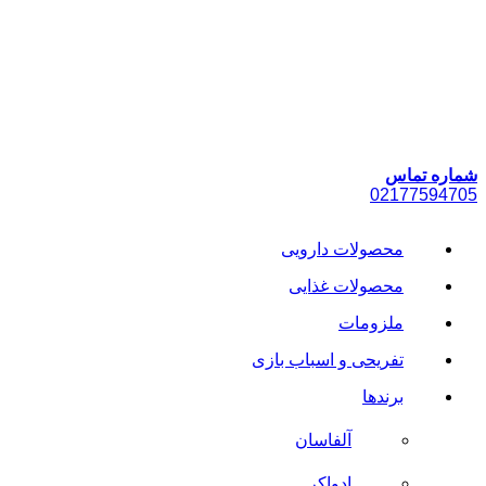
پرش
به
محتوا
شماره تماس
021
77594705
محصولات دارویی
محصولات غذایی
ملزومات
تفریحی و اسباب بازی
برندها
آلفاسان
ادواکر