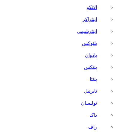
الانکو
اینتراکر
اینترشیمی
بلنوکس
پادوان
پنتکس
پینتا
تابرنیل
تولیسان
داک
راف