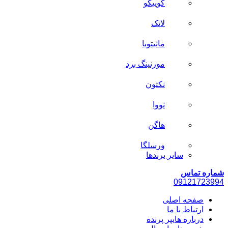
کوییکو
لاتک
مانیتوبا
مورنینگ برد
نکتون
نووا
هاگن
ورسلگا
سایر برند‌ها
شماره تماس
0912
1723994
صفحه اصلی
ارتباط با ما
درباره هایپر پرنده