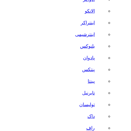
الانکو
اینتراکر
اینترشیمی
بلنوکس
پادوان
پنتکس
پینتا
تابرنیل
تولیسان
داک
راف