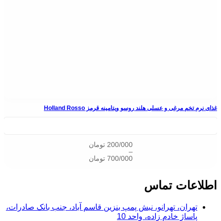
غذای نرم تخم مرغی و عسلی هلند روسو ویتامینه قرمز Holland Rosso
200/000
تومان
–
700/000
تومان
اطلاعات تماس
تهران، تهرانو، نبش پمپ بنزین قاسم آباد، جنب بانک صادرات،
پاساژ خادم زاده، واحد 10