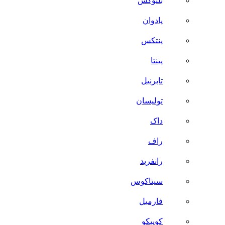
بلنوکس
پادوان
پنتکس
پینتا
تابرنیل
تولیسان
داک
راف
رانفرید
سیتاکوس
فارمیل
کوییکو