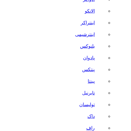
الانکو
اینتراکر
اینترشیمی
بلنوکس
پادوان
پنتکس
پینتا
تابرنیل
تولیسان
داک
راف