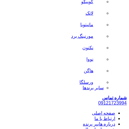
کوییکو
لاتک
مانیتوبا
مورنینگ برد
نکتون
نووا
هاگن
ورسلگا
سایر برند‌ها
شماره تماس
0912
1723994
صفحه اصلی
ارتباط با ما
درباره هایپر پرنده