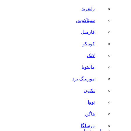
رانفرید
سیتاکوس
فارمیل
کوییکو
لاتک
مانیتوبا
مورنینگ برد
نکتون
نووا
هاگن
ورسلگا