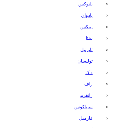
بلنوکس
پادوان
پنتکس
پینتا
تابرنیل
تولیسان
داک
راف
رانفرید
سیتاکوس
فارمیل