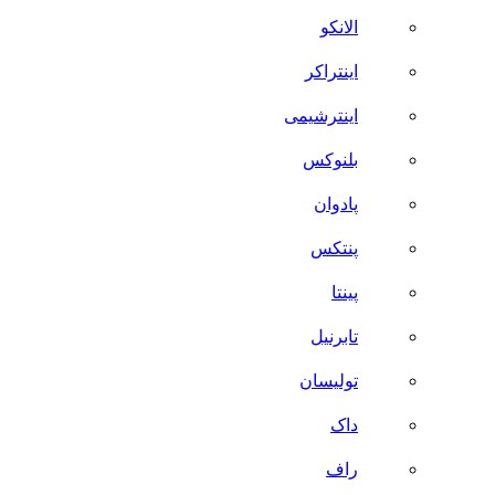
الانکو
اینتراکر
اینترشیمی
بلنوکس
پادوان
پنتکس
پینتا
تابرنیل
تولیسان
داک
راف