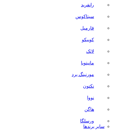
رانفرید
سیتاکوس
فارمیل
کوییکو
لاتک
مانیتوبا
مورنینگ برد
نکتون
نووا
هاگن
ورسلگا
سایر برند‌ها