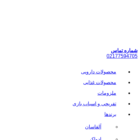
پرش
به
محتوا
شماره تماس
021
77594705
محصولات دارویی
محصولات غذایی
ملزومات
تفریحی و اسباب بازی
برندها
آلفاسان
ادواکر