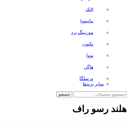
لاتک
مانیتوبا
مورنینگ برد
نکتون
نووا
هاگن
ورسلگا
سایر برند‌ها
جستجو
جستجو
برای:
هلند رسو راف