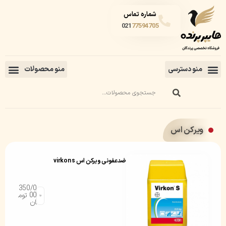
شماره تماس
021
77594705
ویرکن اس
ضدعفونی ویرکن اس virkon s
350/0
00
توم
ان