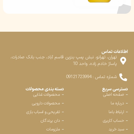
اطلاعات تماس
تهران، تهرانو، نبش پمپ بنزین قاسم آباد، جنب بانک صادرات،
پاساژ خادم زاده، واحد 10
شماره تماس : 09121723994
دسترسی سریع
دسته بندی محصولات
صفحه اصلی
محصولات غذایی
درباره ما
محصولات دارویی
ارتباط باما
تفریحی و اسباب بازی
حساب کاربری
دان پرندگان
سبد خرید
ملزومات