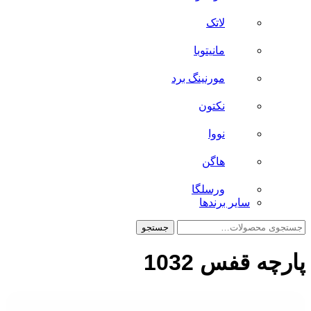
لاتک
مانیتوبا
مورنینگ برد
نکتون
نووا
هاگن
ورسلگا
سایر برند‌ها
جستجو
جستجو
برای:
پارچه قفس 1032