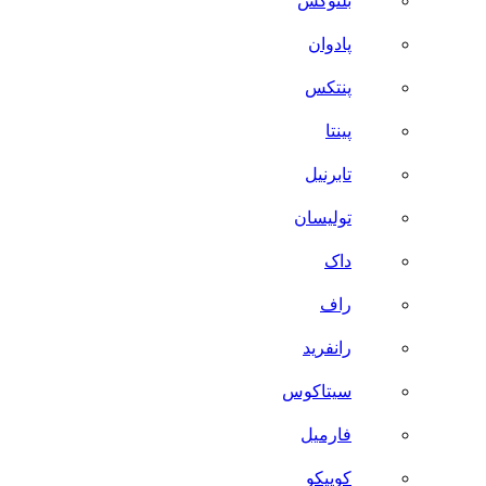
بلنوکس
پادوان
پنتکس
پینتا
تابرنیل
تولیسان
داک
راف
رانفرید
سیتاکوس
فارمیل
کوییکو