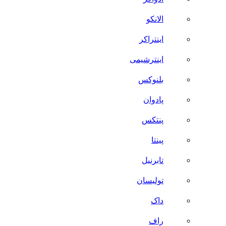
الانکو
اینتراکر
اینترشیمی
بلنوکس
پادوان
پنتکس
پینتا
تابرنیل
تولیسان
داک
راف