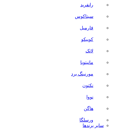
رانفرید
سیتاکوس
فارمیل
کوییکو
لاتک
مانیتوبا
مورنینگ برد
نکتون
نووا
هاگن
ورسلگا
سایر برند‌ها