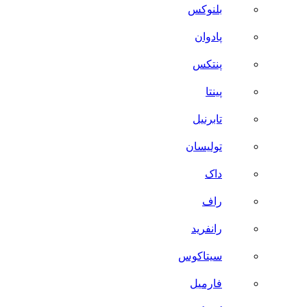
بلنوکس
پادوان
پنتکس
پینتا
تابرنیل
تولیسان
داک
راف
رانفرید
سیتاکوس
فارمیل