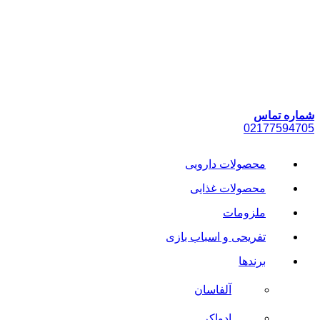
پرش
به
محتوا
شماره تماس
021
77594705
محصولات دارویی
محصولات غذایی
ملزومات
تفریحی و اسباب بازی
برندها
آلفاسان
ادواکر