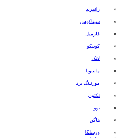
رانفرید
سیتاکوس
فارمیل
کوییکو
لاتک
مانیتوبا
مورنینگ برد
نکتون
نووا
هاگن
ورسلگا