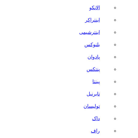
الانکو
اینتراکر
اینترشیمی
بلنوکس
پادوان
پنتکس
پینتا
تابرنیل
تولیسان
داک
راف