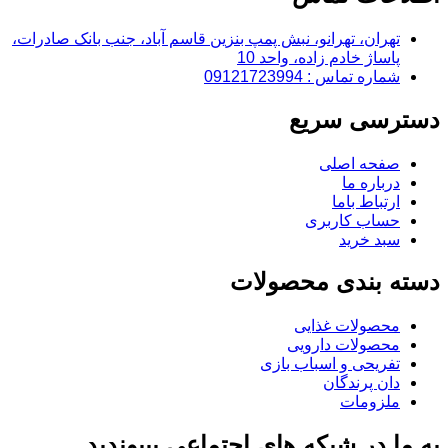
تهران، تهرانو، نبش پمپ بنزین قاسم آباد، جنب بانک صادرات،
پاساژ خادم زاده، واحد 10
شماره تماس : 09121723994
دسترسی سریع
صفحه اصلی
درباره ما
ارتباط باما
حساب کاربری
سبد خرید
دسته بندی محصولات
محصولات غذایی
محصولات دارویی
تفریحی و اسباب بازی
دان پرندگان
ملزومات
به ما در شبکه های اجتماعی بپیوندید