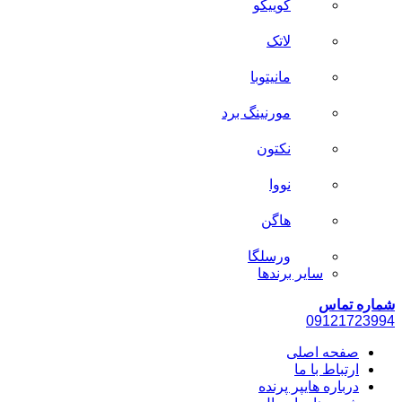
کوییکو
لاتک
مانیتوبا
مورنینگ برد
نکتون
نووا
هاگن
ورسلگا
سایر برند‌ها
شماره تماس
0912
1723994
صفحه اصلی
ارتباط با ما
درباره هایپر پرنده