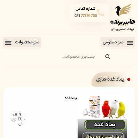
شماره تماس
021
77594705
پماد غده قناری
پماد غده
500/0
00
توم
ان