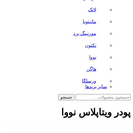
لاتک
مانیتوبا
مورنینگ برد
نکتون
نووا
هاگن
ورسلگا
سایر برند‌ها
جستجو
جستجو
برای:
پودر ویتاپلاس نووا