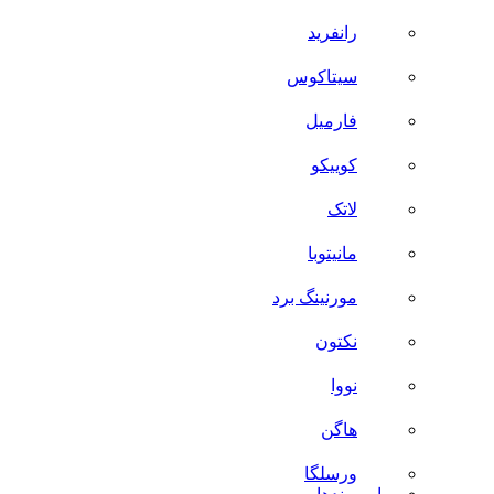
رانفرید
سیتاکوس
فارمیل
کوییکو
لاتک
مانیتوبا
مورنینگ برد
نکتون
نووا
هاگن
ورسلگا