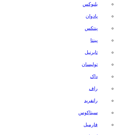
بلنوکس
پادوان
پنتکس
پینتا
تابرنیل
تولیسان
داک
راف
رانفرید
سیتاکوس
فارمیل