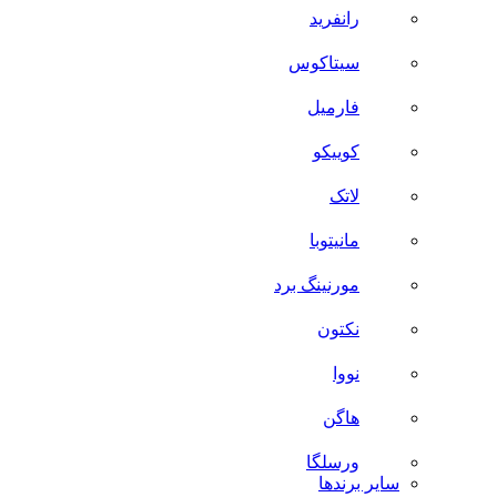
رانفرید
سیتاکوس
فارمیل
کوییکو
لاتک
مانیتوبا
مورنینگ برد
نکتون
نووا
هاگن
ورسلگا
سایر برند‌ها