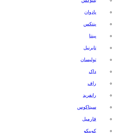
بلنوکس
پادوان
پنتکس
پینتا
تابرنیل
تولیسان
داک
راف
رانفرید
سیتاکوس
فارمیل
کوییکو