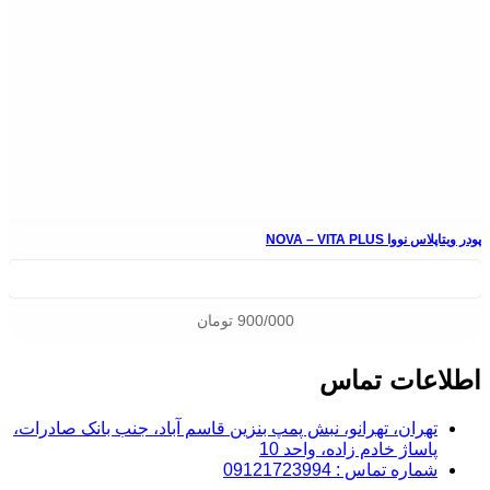
پودر ویتاپلاس نووا NOVA – VITA PLUS
900/000
تومان
اطلاعات تماس
تهران، تهرانو، نبش پمپ بنزین قاسم آباد، جنب بانک صادرات،
پاساژ خادم زاده، واحد 10
شماره تماس : 09121723994