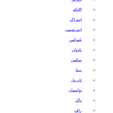
الانکو
اینتراکر
اینترشیمی
بلنوکس
پادوان
پنتکس
پینتا
تابرنیل
تولیسان
داک
راف