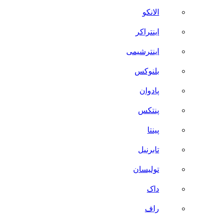
الانکو
اینتراکر
اینترشیمی
بلنوکس
پادوان
پنتکس
پینتا
تابرنیل
تولیسان
داک
راف