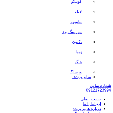
کوییکو
لاتک
مانیتوبا
مورنینگ برد
نکتون
نووا
هاگن
ورسلگا
سایر برند‌ها
شماره تماس
0912
1723994
صفحه اصلی
ارتباط با ما
درباره هایپر پرنده