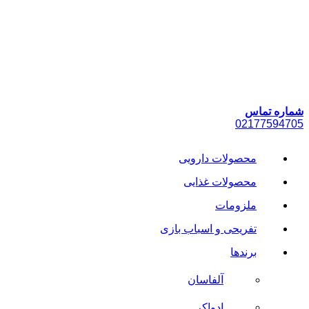
پرش
به
محتوا
شماره تماس
021
77594705
محصولات دارویی
محصولات غذایی
ملزومات
تفریحی و اسباب بازی
برندها
آلفاسان
ادواکر