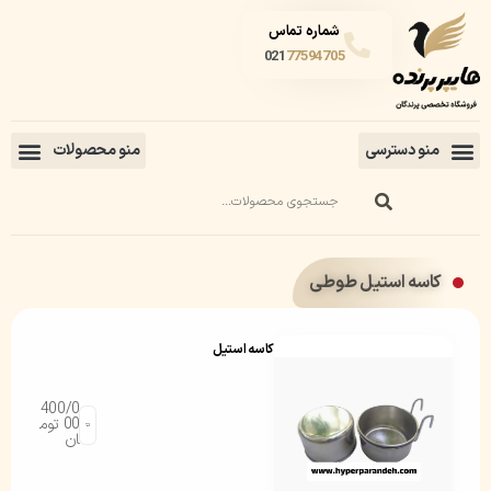
شماره تماس
021
77594705
کاسه استیل طوطی
کاسه استیل
400/0
00
توم
ان