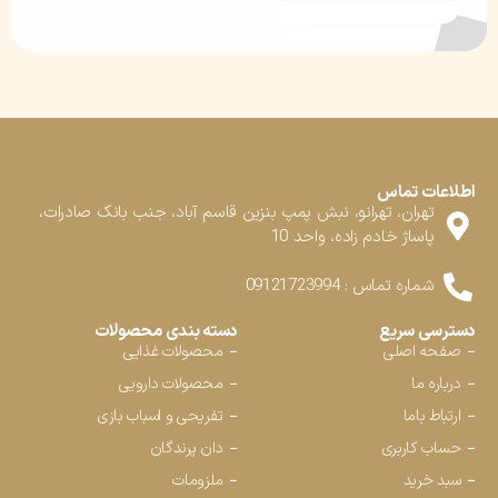
اطلاعات تماس
تهران، تهرانو، نبش پمپ بنزین قاسم آباد، جنب بانک صادرات،
پاساژ خادم زاده، واحد 10
شماره تماس : 09121723994
دسترسی سریع
دسته بندی محصولات
صفحه اصلی
محصولات غذایی
درباره ما
محصولات دارویی
ارتباط باما
تفریحی و اسباب بازی
حساب کاربری
دان پرندگان
سبد خرید
ملزومات