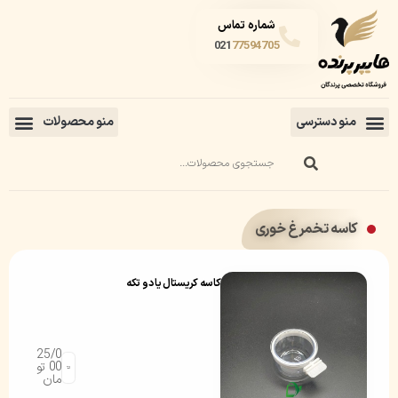
شماره تماس
021
77594705
کاسه تخمرغ خوری
کاسه کریستال یا دو تکه
25/0
00
تو
مان