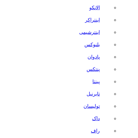
الانکو
اینتراکر
اینترشیمی
بلنوکس
پادوان
پنتکس
پینتا
تابرنیل
تولیسان
داک
راف