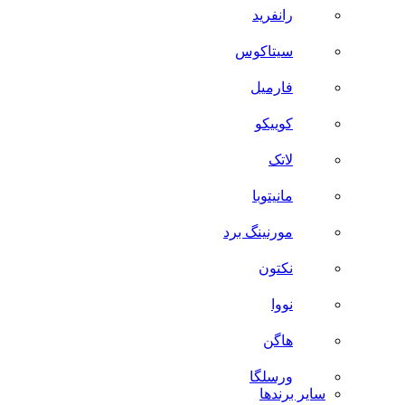
رانفرید
سیتاکوس
فارمیل
کوییکو
لاتک
مانیتوبا
مورنینگ برد
نکتون
نووا
هاگن
ورسلگا
سایر برند‌ها