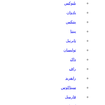
بلنوکس
پادوان
پنتکس
پینتا
تابرنیل
تولیسان
داک
راف
رانفرید
سیتاکوس
فارمیل