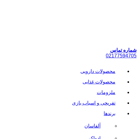
پرش
به
محتوا
شماره تماس
021
77594705
محصولات دارویی
محصولات غذایی
ملزومات
تفریحی و اسباب بازی
برندها
آلفاسان
ادواکر