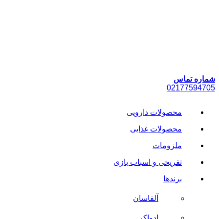
پرش
به
محتوا
شماره تماس
021
77594705
محصولات دارویی
محصولات غذایی
ملزومات
تفریحی و اسباب بازی
برندها
آلفاسان
ادواکر