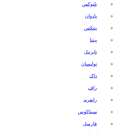
بلنوکس
پادوان
پنتکس
پینتا
تابرنیل
تولیسان
داک
راف
رانفرید
سیتاکوس
فارمیل