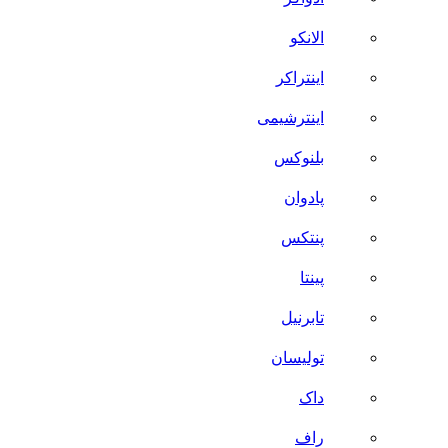
الانکو
اینتراکر
اینترشیمی
بلنوکس
پادوان
پنتکس
پینتا
تابرنیل
تولیسان
داک
راف