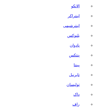
الانکو
اینتراکر
اینترشیمی
بلنوکس
پادوان
پنتکس
پینتا
تابرنیل
تولیسان
داک
راف