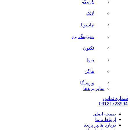
کوییکو
لاتک
مانیتوبا
مورنینگ برد
نکتون
نووا
هاگن
ورسلگا
سایر برند‌ها
شماره تماس
0912
1723994
صفحه اصلی
ارتباط با ما
درباره هایپر پرنده