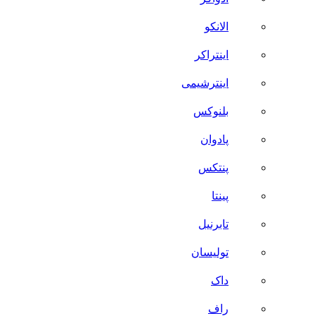
الانکو
اینتراکر
اینترشیمی
بلنوکس
پادوان
پنتکس
پینتا
تابرنیل
تولیسان
داک
راف