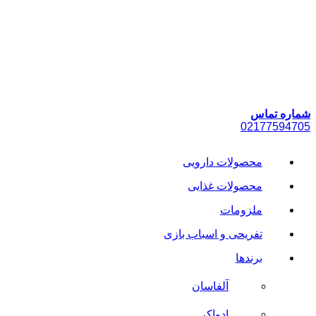
پرش
به
محتوا
شماره تماس
021
77594705
محصولات دارویی
محصولات غذایی
ملزومات
تفریحی و اسباب بازی
برندها
آلفاسان
ادواکر