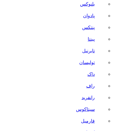
بلنوکس
پادوان
پنتکس
پینتا
تابرنیل
تولیسان
داک
راف
رانفرید
سیتاکوس
فارمیل