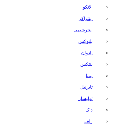
الانکو
اینتراکر
اینترشیمی
بلنوکس
پادوان
پنتکس
پینتا
تابرنیل
تولیسان
داک
راف