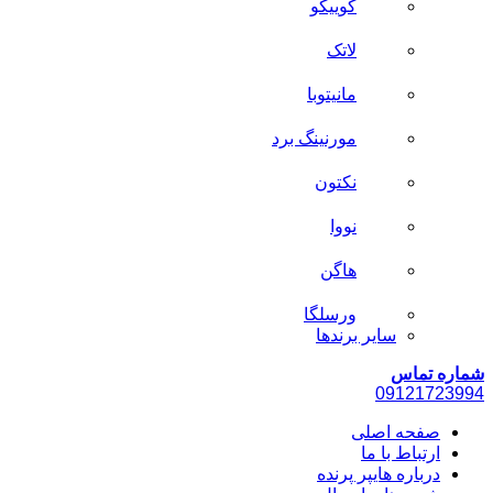
کوییکو
لاتک
مانیتوبا
مورنینگ برد
نکتون
نووا
هاگن
ورسلگا
سایر برند‌ها
شماره تماس
0912
1723994
صفحه اصلی
ارتباط با ما
درباره هایپر پرنده