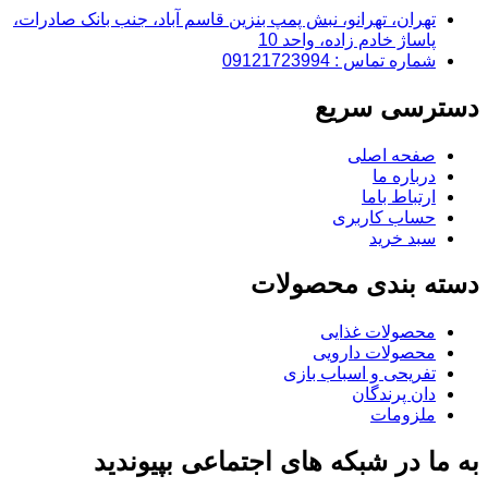
تهران، تهرانو، نبش پمپ بنزین قاسم آباد، جنب بانک صادرات،
پاساژ خادم زاده، واحد 10
شماره تماس : 09121723994
دسترسی سریع
صفحه اصلی
درباره ما
ارتباط باما
حساب کاربری
سبد خرید
دسته بندی محصولات
محصولات غذایی
محصولات دارویی
تفریحی و اسباب بازی
دان پرندگان
ملزومات
به ما در شبکه های اجتماعی بپیوندید