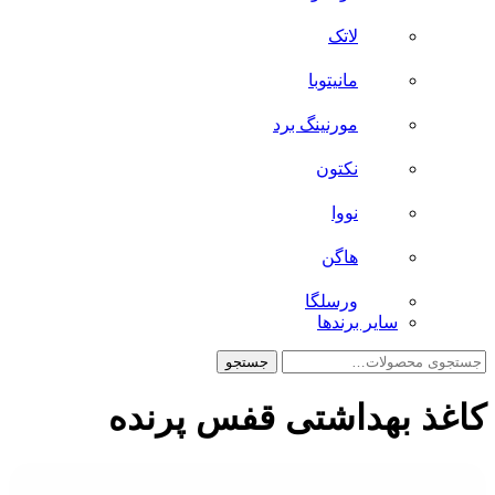
لاتک
مانیتوبا
مورنینگ برد
نکتون
نووا
هاگن
ورسلگا
سایر برند‌ها
جستجو
جستجو
برای:
کاغذ بهداشتی قفس پرنده