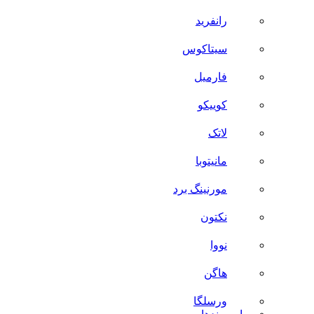
رانفرید
سیتاکوس
فارمیل
کوییکو
لاتک
مانیتوبا
مورنینگ برد
نکتون
نووا
هاگن
ورسلگا