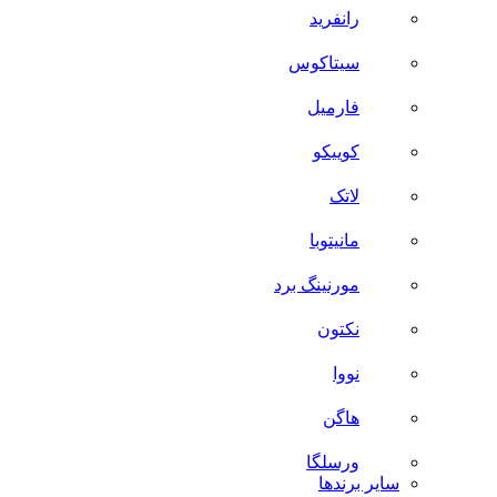
رانفرید
سیتاکوس
فارمیل
کوییکو
لاتک
مانیتوبا
مورنینگ برد
نکتون
نووا
هاگن
ورسلگا
سایر برند‌ها