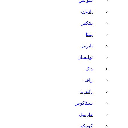
بلنوکس
پادوان
پنتکس
پینتا
تابرنیل
تولیسان
داک
راف
رانفرید
سیتاکوس
فارمیل
کوییکو