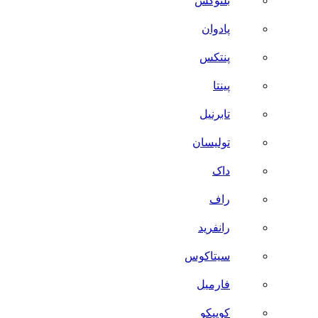
بلنوکس
پادوان
پنتکس
پینتا
تابرنیل
تولیسان
داک
راف
رانفرید
سیتاکوس
فارمیل
کوییکو