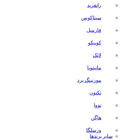
رانفرید
سیتاکوس
فارمیل
کوییکو
لاتک
مانیتوبا
مورنینگ برد
نکتون
نووا
هاگن
ورسلگا
سایر برند‌ها