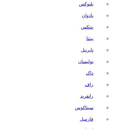
بلنوکس
پادوان
پنتکس
پینتا
تابرنیل
تولیسان
داک
راف
رانفرید
سیتاکوس
فارمیل