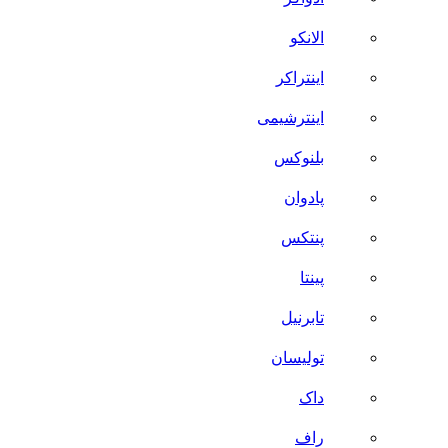
الانکو
اینتراکر
اینترشیمی
بلنوکس
پادوان
پنتکس
پینتا
تابرنیل
تولیسان
داک
راف