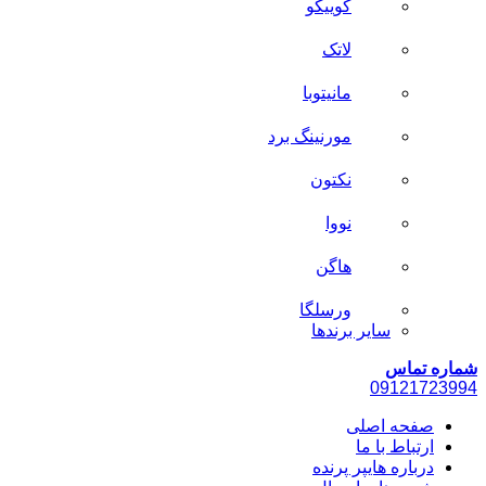
کوییکو
لاتک
مانیتوبا
مورنینگ برد
نکتون
نووا
هاگن
ورسلگا
سایر برند‌ها
شماره تماس
0912
1723994
صفحه اصلی
ارتباط با ما
درباره هایپر پرنده