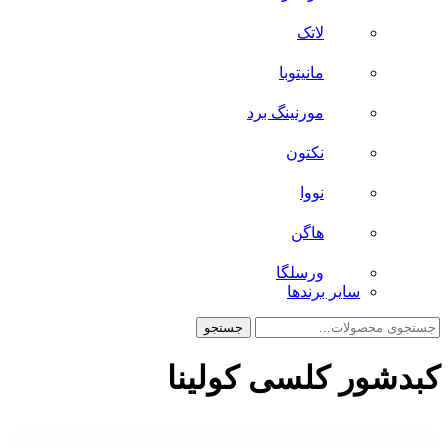
لاتک
مانیتوبا
مورنینگ برد
نکتون
نووا
هاگن
ورسلگا
سایر برند‌ها
جستجو
جستجو
برای:
کبدشور کلسی کولینا