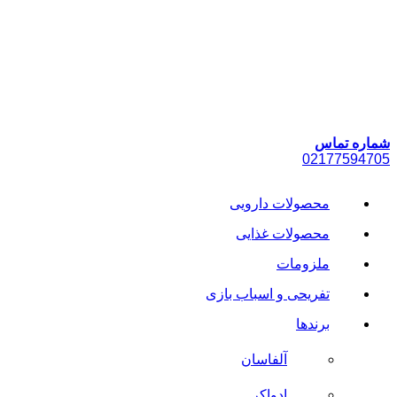
پرش
به
محتوا
شماره تماس
021
77594705
محصولات دارویی
محصولات غذایی
ملزومات
تفریحی و اسباب بازی
برندها
آلفاسان
ادواکر