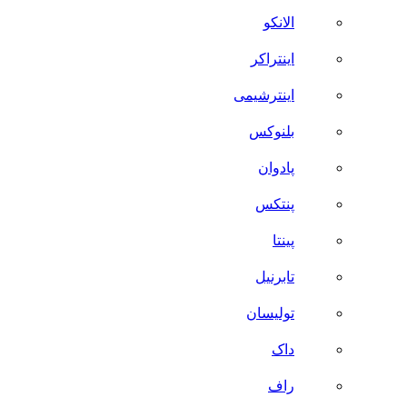
الانکو
اینتراکر
اینترشیمی
بلنوکس
پادوان
پنتکس
پینتا
تابرنیل
تولیسان
داک
راف