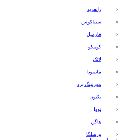
رانفرید
سیتاکوس
فارمیل
کوییکو
لاتک
مانیتوبا
مورنینگ برد
نکتون
نووا
هاگن
ورسلگا