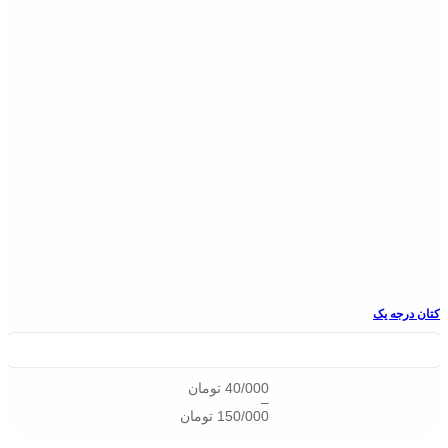
کتان درجه یک
40/000
تومان
–
150/000
تومان