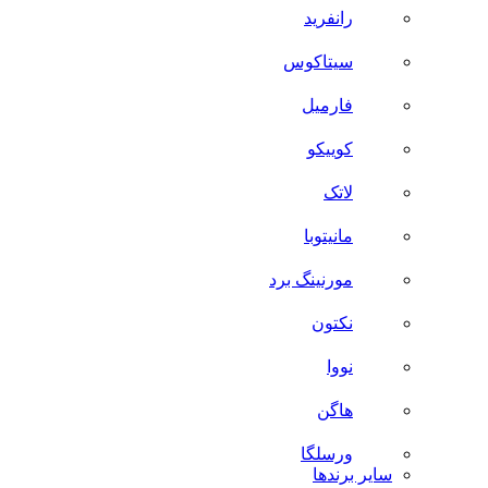
رانفرید
سیتاکوس
فارمیل
کوییکو
لاتک
مانیتوبا
مورنینگ برد
نکتون
نووا
هاگن
ورسلگا
سایر برند‌ها