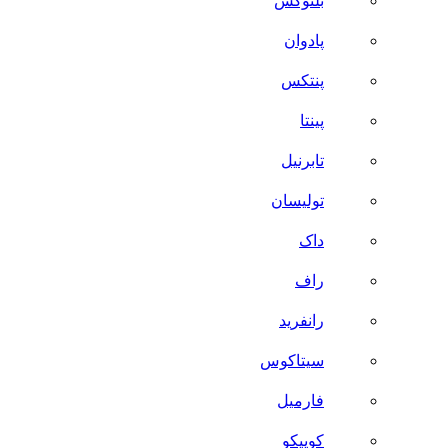
بلنوکس
پادوان
پنتکس
پینتا
تابرنیل
تولیسان
داک
راف
رانفرید
سیتاکوس
فارمیل
کوییکو