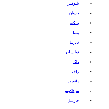
بلنوکس
پادوان
پنتکس
پینتا
تابرنیل
تولیسان
داک
راف
رانفرید
سیتاکوس
فارمیل