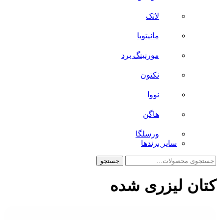
لاتک
مانیتوبا
مورنینگ برد
نکتون
نووا
هاگن
ورسلگا
سایر برند‌ها
جستجو
جستجو
برای:
کتان لیزری شده