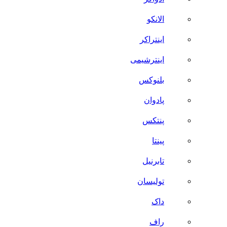
الانکو
اینتراکر
اینترشیمی
بلنوکس
پادوان
پنتکس
پینتا
تابرنیل
تولیسان
داک
راف