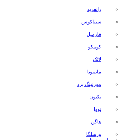
رانفرید
سیتاکوس
فارمیل
کوییکو
لاتک
مانیتوبا
مورنینگ برد
نکتون
نووا
هاگن
ورسلگا