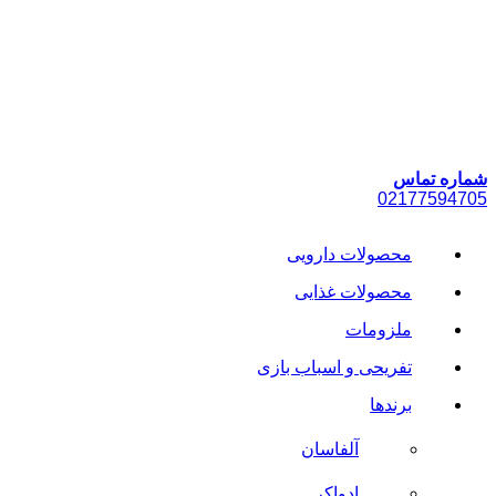
پرش
به
محتوا
شماره تماس
021
77594705
محصولات دارویی
محصولات غذایی
ملزومات
تفریحی و اسباب بازی
برندها
آلفاسان
ادواکر