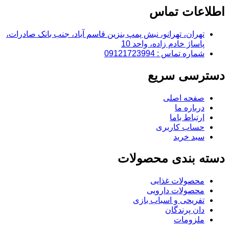
اطلاعات تماس
تهران، تهرانو، نبش پمپ بنزین قاسم آباد، جنب بانک صادرات،
پاساژ خادم زاده، واحد 10
شماره تماس : 09121723994
دسترسی سریع
صفحه اصلی
درباره ما
ارتباط باما
حساب کاربری
سبد خرید
دسته بندی محصولات
محصولات غذایی
محصولات دارویی
تفریحی و اسباب بازی
دان پرندگان
ملزومات