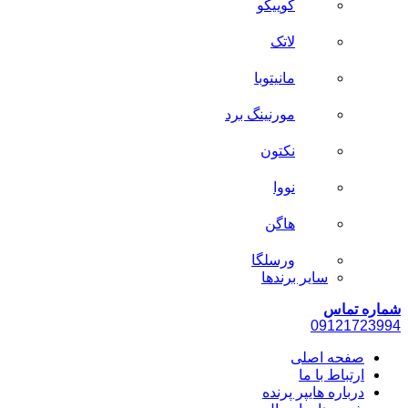
کوییکو
لاتک
مانیتوبا
مورنینگ برد
نکتون
نووا
هاگن
ورسلگا
سایر برند‌ها
شماره تماس
0912
1723994
صفحه اصلی
ارتباط با ما
درباره هایپر پرنده