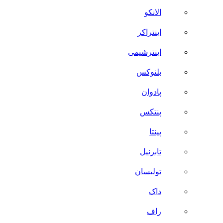
الانکو
اینتراکر
اینترشیمی
بلنوکس
پادوان
پنتکس
پینتا
تابرنیل
تولیسان
داک
راف