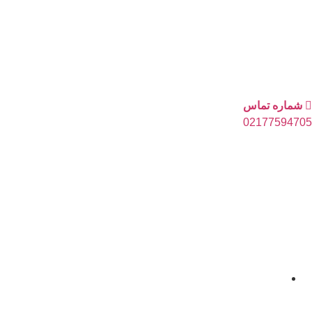
رش
ه
حتوا
شماره تماس
021
77594705