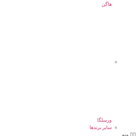
هاگن
ورسلگا
سایر برند‌ها
منو