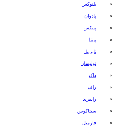
بلنوکس
پادوان
پنتکس
پینتا
تابرنیل
تولیسان
داک
راف
رانفرید
سیتاکوس
فارمیل