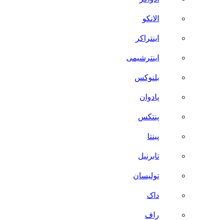
الانکو
اینتراکر
اینترشیمی
بلنوکس
پادوان
پنتکس
پینتا
تابرنیل
تولیسان
داک
راف