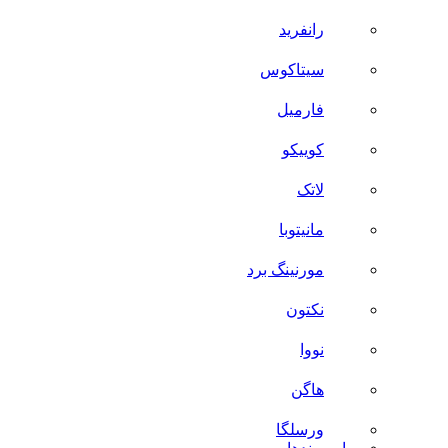
رانفرید
سیتاکوس
فارمیل
کوییکو
لاتک
مانیتوبا
مورنینگ برد
نکتون
نووا
هاگن
ورسلگا