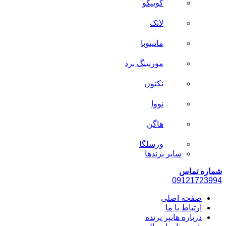
کوییکو
لاتک
مانیتوبا
مورنینگ برد
نکتون
نووا
هاگن
ورسلگا
سایر برند‌ها
شماره تماس
0912
1723994
صفحه اصلی
ارتباط با ما
درباره هایپر پرنده