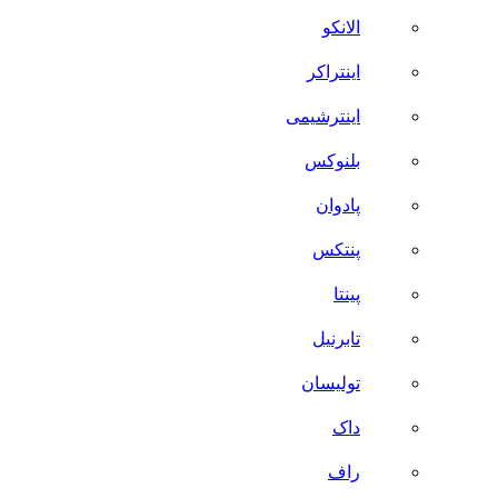
الانکو
اینتراکر
اینترشیمی
بلنوکس
پادوان
پنتکس
پینتا
تابرنیل
تولیسان
داک
راف