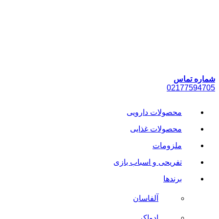
پرش
به
محتوا
شماره تماس
021
77594705
محصولات دارویی
محصولات غذایی
ملزومات
تفریحی و اسباب بازی
برندها
آلفاسان
ادواکر