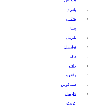
بلنوکس
پادوان
پنتکس
پینتا
تابرنیل
تولیسان
داک
راف
رانفرید
سیتاکوس
فارمیل
کوییکو