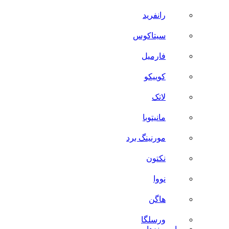
رانفرید
سیتاکوس
فارمیل
کوییکو
لاتک
مانیتوبا
مورنینگ برد
نکتون
نووا
هاگن
ورسلگا