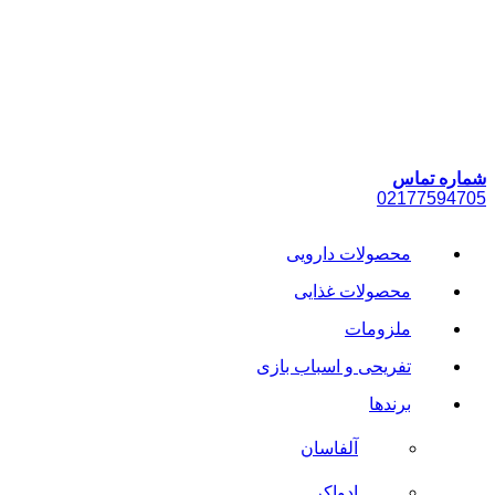
پرش
به
محتوا
شماره تماس
021
77594705
محصولات دارویی
محصولات غذایی
ملزومات
تفریحی و اسباب بازی
برندها
آلفاسان
ادواکر