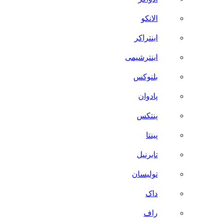
الانکو
اینتراکر
اینترشیمی
بلنوکس
پادوان
پنتکس
پینتا
تابرنیل
تولیسان
داک
راف