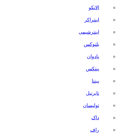
الانکو
اینتراکر
اینترشیمی
بلنوکس
پادوان
پنتکس
پینتا
تابرنیل
تولیسان
داک
راف