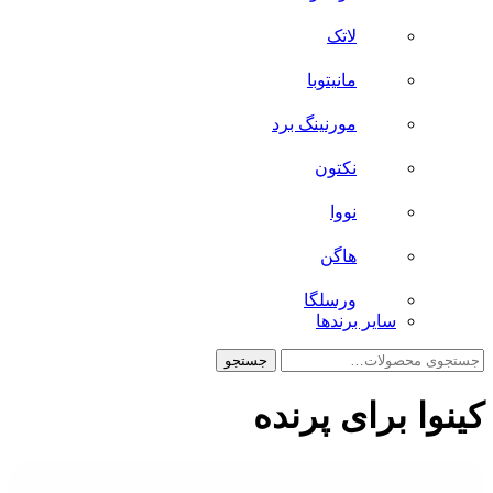
لاتک
مانیتوبا
مورنینگ برد
نکتون
نووا
هاگن
ورسلگا
سایر برند‌ها
جستجو
جستجو
برای:
کینوا برای پرنده