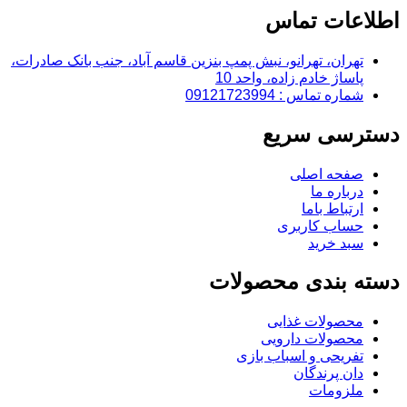
اطلاعات تماس
تهران، تهرانو، نبش پمپ بنزین قاسم آباد، جنب بانک صادرات،
پاساژ خادم زاده، واحد 10
شماره تماس : 09121723994
دسترسی سریع
صفحه اصلی
درباره ما
ارتباط باما
حساب کاربری
سبد خرید
دسته بندی محصولات
محصولات غذایی
محصولات دارویی
تفریحی و اسباب بازی
دان پرندگان
ملزومات