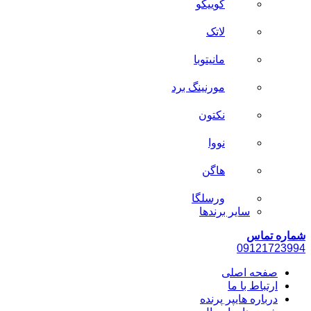
کوییکو
لاتک
مانیتوبا
مورنینگ برد
نکتون
نووا
هاگن
ورسلگا
سایر برند‌ها
شماره تماس
0912
1723994
صفحه اصلی
ارتباط با ما
درباره هایپر پرنده