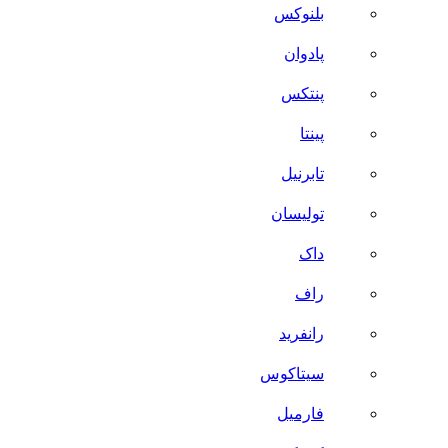
بلنوکس
پادوان
پنتکس
پینتا
تابرنیل
تولیسان
داک
راف
رانفرید
سیتاکوس
فارمیل