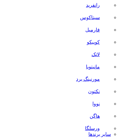
رانفرید
سیتاکوس
فارمیل
کوییکو
لاتک
مانیتوبا
مورنینگ برد
نکتون
نووا
هاگن
ورسلگا
سایر برند‌ها