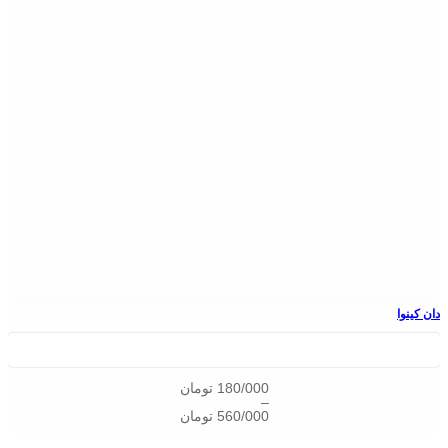
دان کینوا
180/000
تومان
–
560/000
تومان