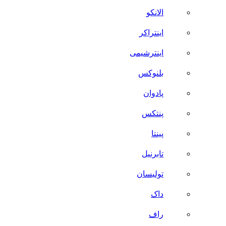
الانکو
اینتراکر
اینترشیمی
بلنوکس
پادوان
پنتکس
پینتا
تابرنیل
تولیسان
داک
راف