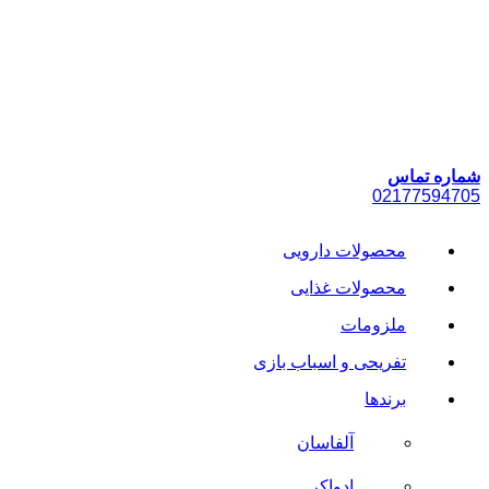
پرش
به
محتوا
شماره تماس
021
77594705
محصولات دارویی
محصولات غذایی
ملزومات
تفریحی و اسباب بازی
برندها
آلفاسان
ادواکر