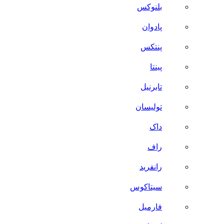
بلنوکس
پادوان
پنتکس
پینتا
تابرنیل
تولیسان
داک
راف
رانفرید
سیتاکوس
فارمیل