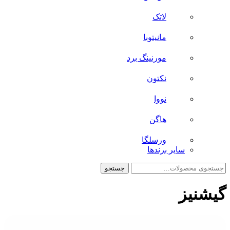
لاتک
مانیتوبا
مورنینگ برد
نکتون
نووا
هاگن
ورسلگا
سایر برند‌ها
جستجو
جستجو
برای:
گیشنیز