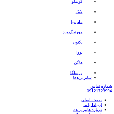
کوییکو
لاتک
مانیتوبا
مورنینگ برد
نکتون
نووا
هاگن
ورسلگا
سایر برند‌ها
شماره تماس
0912
1723994
صفحه اصلی
ارتباط با ما
درباره هایپر پرنده