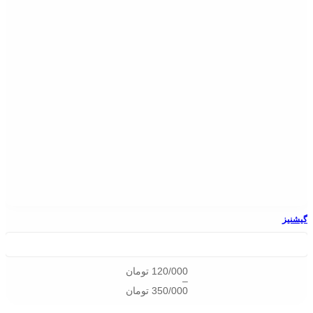
گیشنیز
120/000
تومان
–
350/000
تومان