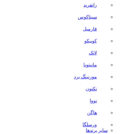
رانفرید
سیتاکوس
فارمیل
کوییکو
لاتک
مانیتوبا
مورنینگ برد
نکتون
نووا
هاگن
ورسلگا
سایر برند‌ها