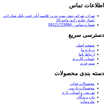
اطلاعات تماس
تهران، تهرانو، نبش پمپ بنزین قاسم آباد، جنب بانک صادرات،
پاساژ خادم زاده، واحد 10
شماره تماس : 09121723994
دسترسی سریع
صفحه اصلی
درباره ما
ارتباط باما
حساب کاربری
سبد خرید
دسته بندی محصولات
محصولات غذایی
محصولات دارویی
تفریحی و اسباب بازی
دان پرندگان
ملزومات