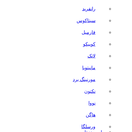
رانفرید
سیتاکوس
فارمیل
کوییکو
لاتک
مانیتوبا
مورنینگ برد
نکتون
نووا
هاگن
ورسلگا