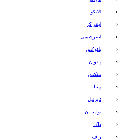
الانکو
اینتراکر
اینترشیمی
بلنوکس
پادوان
پنتکس
پینتا
تابرنیل
تولیسان
داک
راف