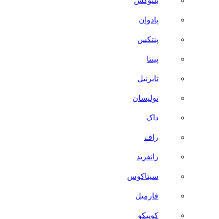
بلنوکس
پادوان
پنتکس
پینتا
تابرنیل
تولیسان
داک
راف
رانفرید
سیتاکوس
فارمیل
کوییکو