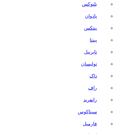
بلنوکس
پادوان
پنتکس
پینتا
تابرنیل
تولیسان
داک
راف
رانفرید
سیتاکوس
فارمیل