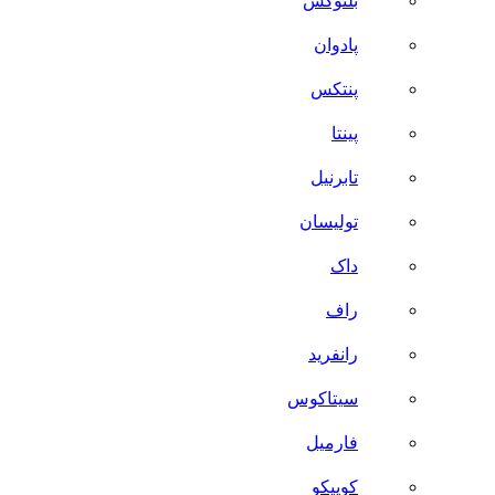
بلنوکس
پادوان
پنتکس
پینتا
تابرنیل
تولیسان
داک
راف
رانفرید
سیتاکوس
فارمیل
کوییکو