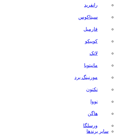
رانفرید
سیتاکوس
فارمیل
کوییکو
لاتک
مانیتوبا
مورنینگ برد
نکتون
نووا
هاگن
ورسلگا
سایر برند‌ها