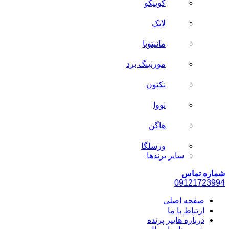
کوییکو
لاتک
مانیتوبا
مورنینگ برد
نکتون
نووا
هاگن
ورسلگا
سایر برند‌ها
شماره تماس
0912
1723994
صفحه اصلی
ارتباط با ما
درباره هایپر پرنده