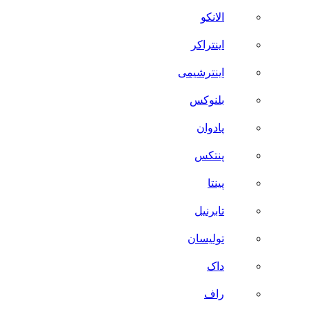
الانکو
اینتراکر
اینترشیمی
بلنوکس
پادوان
پنتکس
پینتا
تابرنیل
تولیسان
داک
راف