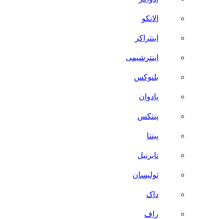
الانکو
اینتراکر
اینترشیمی
بلنوکس
پادوان
پنتکس
پینتا
تابرنیل
تولیسان
داک
راف