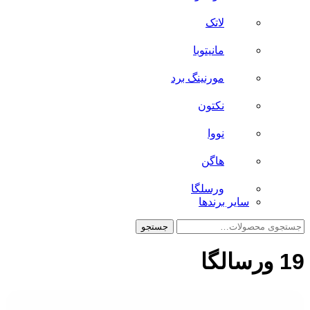
لاتک
مانیتوبا
مورنینگ برد
نکتون
نووا
هاگن
ورسلگا
سایر برند‌ها
جستجو
جستجو
برای:
19 ورسالگا