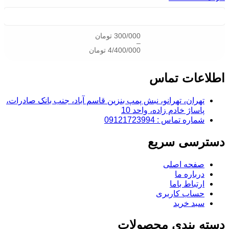
300/000
تومان
–
4/400/000
تومان
اطلاعات تماس
تهران، تهرانو، نبش پمپ بنزین قاسم آباد، جنب بانک صادرات،
پاساژ خادم زاده، واحد 10
شماره تماس : 09121723994
دسترسی سریع
صفحه اصلی
درباره ما
ارتباط باما
حساب کاربری
سبد خرید
دسته بندی محصولات