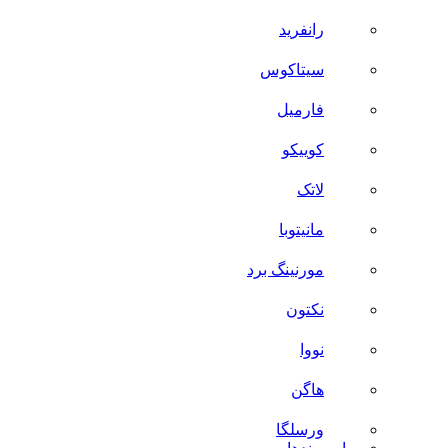
رانفرید
سیتاکوس
فارمیل
کوییکو
لاتک
مانیتوبا
مورنینگ برد
نکتون
نووا
هاگن
ورسلگا