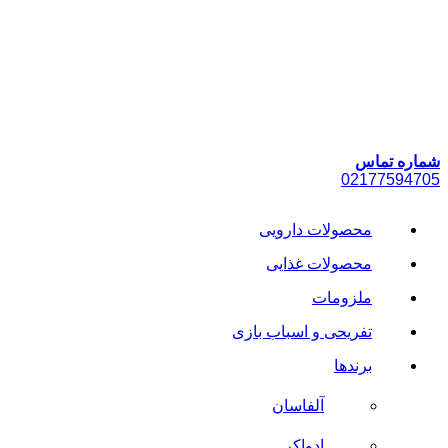
پرش
به
محتوا
شماره تماس
021
77594705
محصولات دارویی
محصولات غذایی
ملزومات
تفریحی و اسباب بازی
برندها
آلفاسان
ادواکر