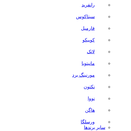
رانفرید
سیتاکوس
فارمیل
کوییکو
لاتک
مانیتوبا
مورنینگ برد
نکتون
نووا
هاگن
ورسلگا
سایر برند‌ها