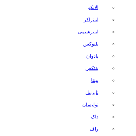
الانکو
اینتراکر
اینترشیمی
بلنوکس
پادوان
پنتکس
پینتا
تابرنیل
تولیسان
داک
راف