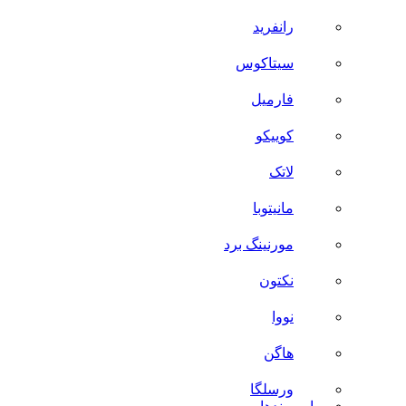
رانفرید
سیتاکوس
فارمیل
کوییکو
لاتک
مانیتوبا
مورنینگ برد
نکتون
نووا
هاگن
ورسلگا