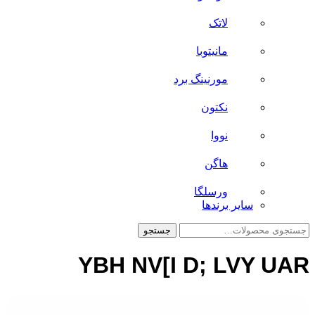
لاتک
مانیتوبا
مورنینگ برد
نکتون
نووا
هاگن
ورسلگا
سایر برند‌ها
جستجو
جستجو
برای:
YBH NV[I D; LVY UAR