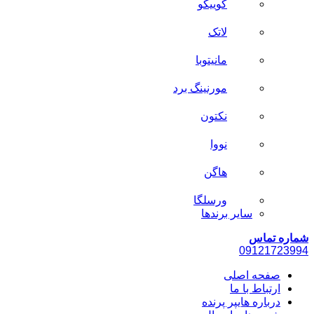
کوییکو
لاتک
مانیتوبا
مورنینگ برد
نکتون
نووا
هاگن
ورسلگا
سایر برند‌ها
شماره تماس
0912
1723994
صفحه اصلی
ارتباط با ما
درباره هایپر پرنده