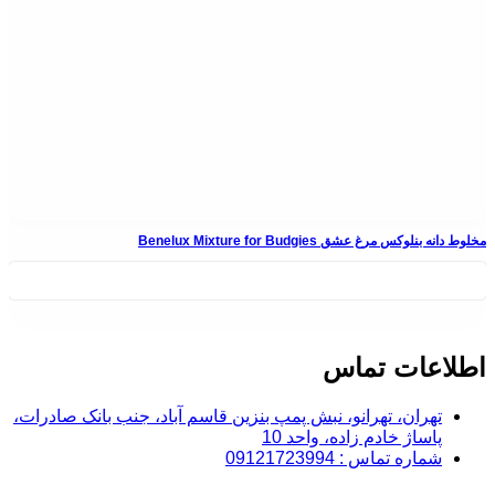
مخلوط دانه بنلوکس مرغ عشق Benelux Mixture for Budgies
اطلاعات تماس
تهران، تهرانو، نبش پمپ بنزین قاسم آباد، جنب بانک صادرات،
پاساژ خادم زاده، واحد 10
شماره تماس : 09121723994