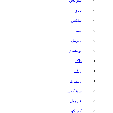
بلنوکس
پادوان
پنتکس
پینتا
تابرنیل
تولیسان
داک
راف
رانفرید
سیتاکوس
فارمیل
کوییکو