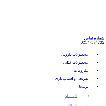
پرش
به
محتوا
شماره تماس
021
77594705
محصولات دارویی
محصولات غذایی
ملزومات
تفریحی و اسباب بازی
برندها
آلفاسان
ادواکر