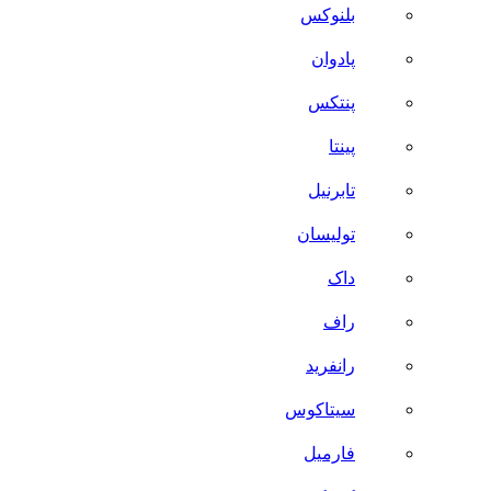
بلنوکس
پادوان
پنتکس
پینتا
تابرنیل
تولیسان
داک
راف
رانفرید
سیتاکوس
فارمیل