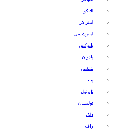
الانکو
اینتراکر
اینترشیمی
بلنوکس
پادوان
پنتکس
پینتا
تابرنیل
تولیسان
داک
راف