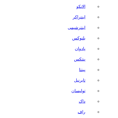
الانکو
اینتراکر
اینترشیمی
بلنوکس
پادوان
پنتکس
پینتا
تابرنیل
تولیسان
داک
راف