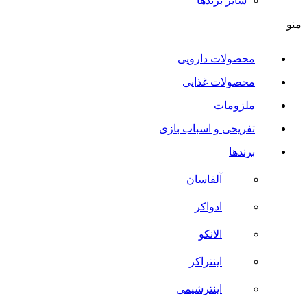
سایر برند‌ها
منو
محصولات دارویی
محصولات غذایی
ملزومات
تفریحی و اسباب بازی
برندها
آلفاسان
ادواکر
الانکو
اینتراکر
اینترشیمی