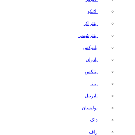
الانکو
اینتراکر
اینترشیمی
بلنوکس
پادوان
پنتکس
پینتا
تابرنیل
تولیسان
داک
راف