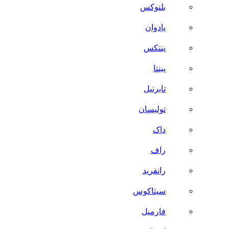
بلنوکس
پادوان
پنتکس
پینتا
تابرنیل
تولیسان
داک
راف
رانفرید
سیتاکوس
فارمیل