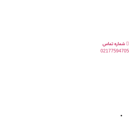
رش
ه
حتوا
شماره تماس
021
77594705