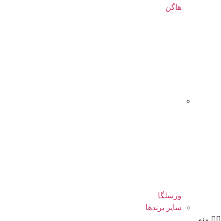
هاگن
ورسلگا
سایر برند‌ها
منو