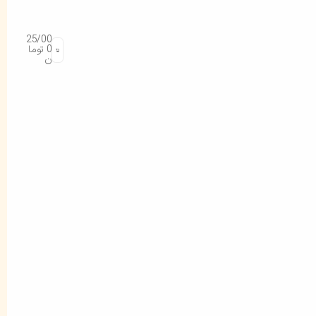
25/00
0
توما
ن