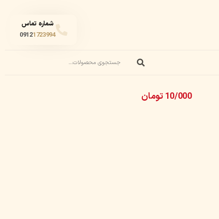
شماره تماس
0912
1723994
10/000
تومان