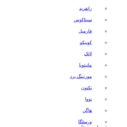
رانفرید
سیتاکوس
فارمیل
کوییکو
لاتک
مانیتوبا
مورنینگ برد
نکتون
نووا
هاگن
ورسلگا