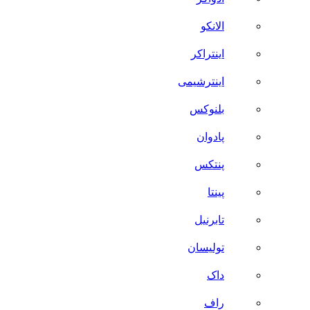
الانکو
اینتراکر
اینترشیمی
بلنوکس
پادوان
پنتکس
پینتا
تابرنیل
تولیسان
داک
راف