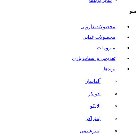
سایر برند‌ها
منو
محصولات دارویی
محصولات غذایی
ملزومات
تفریحی و اسباب بازی
برندها
آلفاسان
ادواکر
الانکو
اینتراکر
اینترشیمی