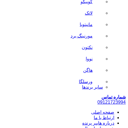
کوییکو
لاتک
مانیتوبا
مورنینگ برد
نکتون
نووا
هاگن
ورسلگا
سایر برند‌ها
شماره تماس
0912
1723994
صفحه اصلی
ارتباط با ما
درباره هایپر پرنده