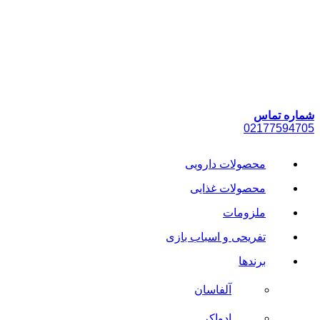
پرش
به
محتوا
شماره تماس
021
77594705
محصولات دارویی
محصولات غذایی
ملزومات
تفریحی و اسباب بازی
برندها
آلفاسان
ادواکر