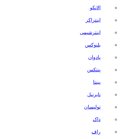
الانکو
اینتراکر
اینترشیمی
بلنوکس
پادوان
پنتکس
پینتا
تابرنیل
تولیسان
داک
راف