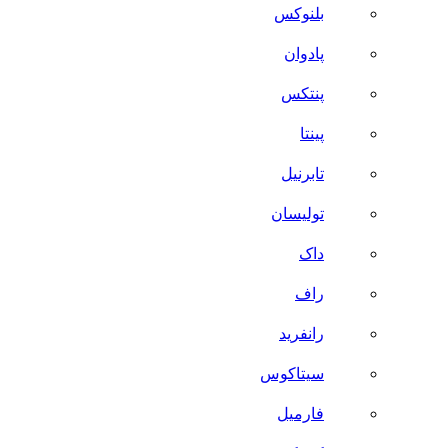
بلنوکس
پادوان
پنتکس
پینتا
تابرنیل
تولیسان
داک
راف
رانفرید
سیتاکوس
فارمیل