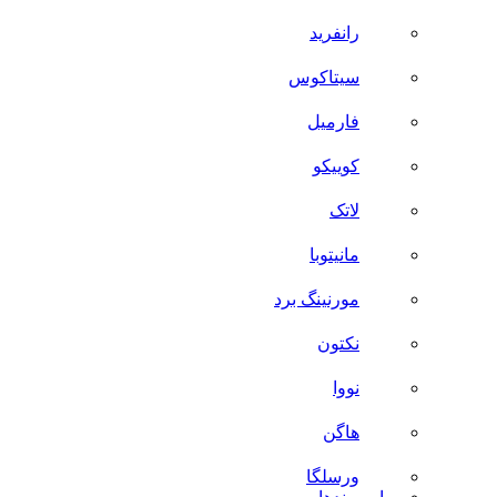
رانفرید
سیتاکوس
فارمیل
کوییکو
لاتک
مانیتوبا
مورنینگ برد
نکتون
نووا
هاگن
ورسلگا