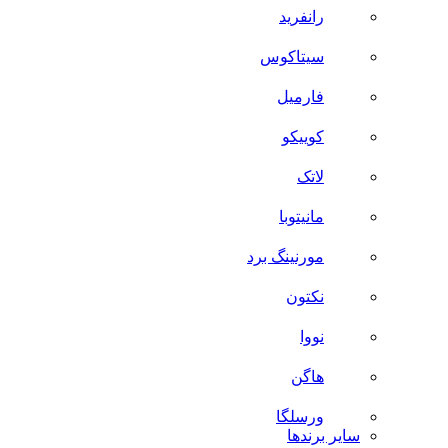
رانفرید
سیتاکوس
فارمیل
کوییکو
لاتک
مانیتوبا
مورنینگ برد
نکتون
نووا
هاگن
ورسلگا
سایر برند‌ها