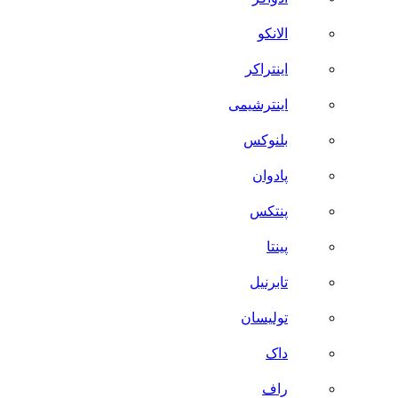
الانکو
اینتراکر
اینترشیمی
بلنوکس
پادوان
پنتکس
پینتا
تابرنیل
تولیسان
داک
راف