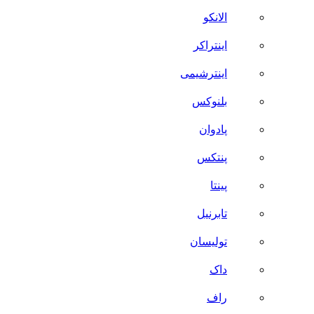
الانکو
اینتراکر
اینترشیمی
بلنوکس
پادوان
پنتکس
پینتا
تابرنیل
تولیسان
داک
راف