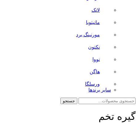
لاتک
مانیتوبا
مورنینگ برد
نکتون
نووا
هاگن
ورسلگا
سایر برند‌ها
جستجو
جستجو
برای:
گیره تخم