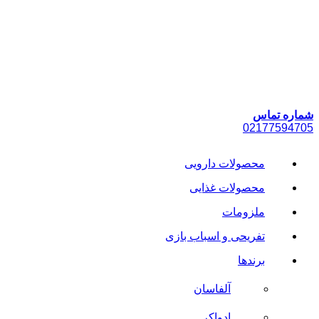
پرش
به
محتوا
شماره تماس
021
77594705
محصولات دارویی
محصولات غذایی
ملزومات
تفریحی و اسباب بازی
برندها
آلفاسان
ادواکر