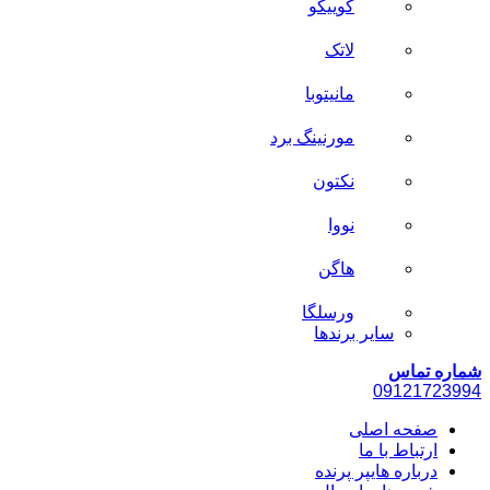
کوییکو
لاتک
مانیتوبا
مورنینگ برد
نکتون
نووا
هاگن
ورسلگا
سایر برند‌ها
شماره تماس
0912
1723994
صفحه اصلی
ارتباط با ما
درباره هایپر پرنده