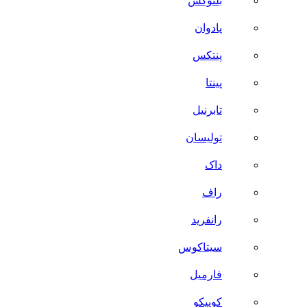
بلنوکس
پادوان
پنتکس
پینتا
تابرنیل
تولیسان
داک
راف
رانفرید
سیتاکوس
فارمیل
کوییکو