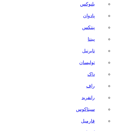
بلنوکس
پادوان
پنتکس
پینتا
تابرنیل
تولیسان
داک
راف
رانفرید
سیتاکوس
فارمیل